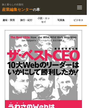
旅と暮らしの出版社
産業編集センター
本
の
小説・エッ
趣味・実用
旅行・紀行
写真集
ビジネス
セイ