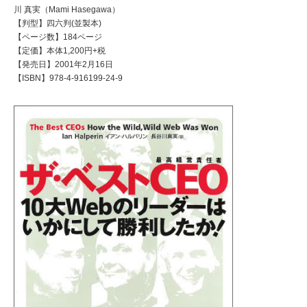
川 真実（Mami Hasegawa）
【判型】四六判(並製本)
【ページ数】184ページ
【定価】本体1,200円+税
【発売日】2001年2月16日
【ISBN】978-4-916199-24-9