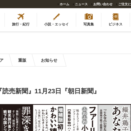
›
ホーム
›
ニュース
›
お問い合わせ
›
ご注文に
旅行・紀行
小説・エッセイ
写真集
ビジネス
ア
重版
お知らせ
6日『読売新聞』11月23日『朝日新聞』