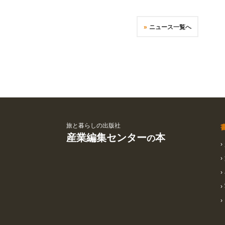
ニュース一覧へ
旅と暮らしの出版社
産業編集センター
本
の
›
›
›
›
›