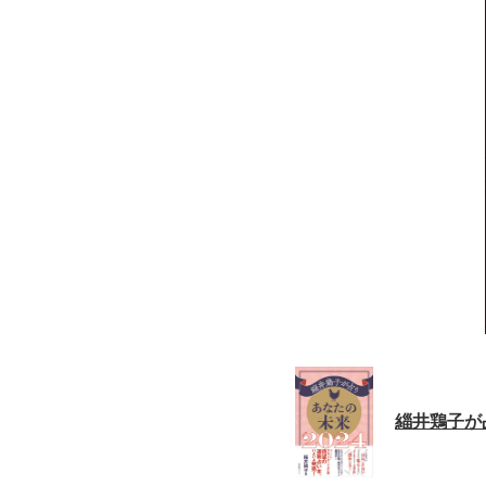
緇井鶏子が