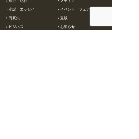
›
旅行・紀行
›
メディア
›
小説・エッセイ
›
イベント・フェア
›
写真集
›
重版
›
ビジネス
›
お知らせ
›
特集一覧
インフォメーション
会社情報
›
書店様向け情報
›
会社概要
›
小売店様向け情報
›
お問い合わせ
›
メディア向け情報
›
個人情報保護方針
›
ご注文について
›
コーポレートサイト
›
企画募集
Copyright © Sangyo Henshu Center Co.,Ltd. All rights reserved.