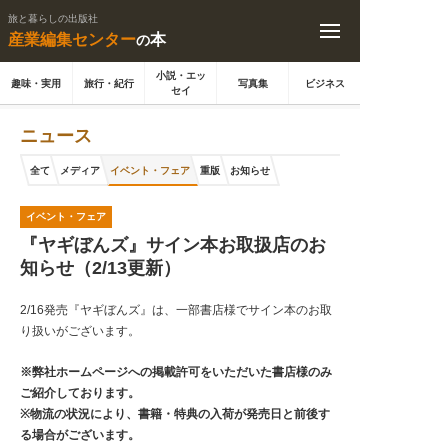
旅と暮らしの出版社
産業編集センター
本
の
小説・エッ
趣味・実用
旅行・紀行
写真集
ビジネス
セイ
ニュース
全て
メディア
イベント・フェア
重版
お知らせ
イベント・フェア
『ヤギぼんズ』サイン本お取扱店のお
知らせ（2/13更新）
2/16発売『ヤギぼんズ』は、一部書店様でサイン本のお取
り扱いがございます。
※弊社ホームページへの掲載許可をいただいた書店様のみ
ご紹介しております。
※物流の状況により、書籍・特典の入荷が発売日と前後す
る場合がございます。