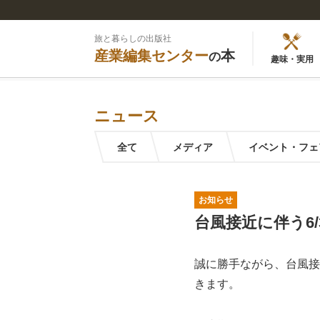
旅と暮らしの出版社
産業編集センター
本
の
趣味・実用
ニュース
全て
メディア
イベント・フェ
お知らせ
台風接近に伴う6
誠に勝手ながら、台風接
きます。