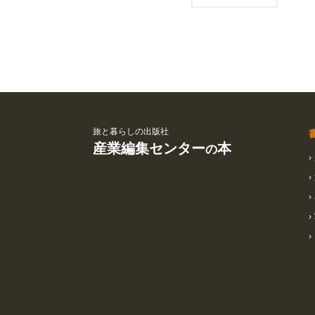
旅と暮らしの出版社
産業編集センター
本
の
›
›
›
›
›