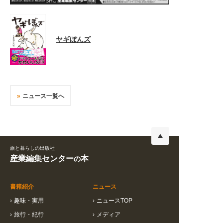
ヤギぼんズ
ニュース一覧へ
旅と暮らしの出版社
産業編集センター
本
の
書籍紹介
ニュース
›
趣味・実用
›
ニュースTOP
›
旅行・紀行
›
メディア