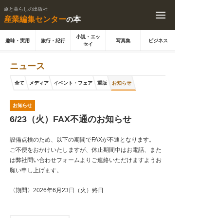
旅と暮らしの出版社
産業編集センター
本
の
小説・エッ
趣味・実用
旅行・紀行
写真集
ビジネス
セイ
ニュース
全て
メディア
イベント・フェア
重版
お知らせ
お知らせ
6/23（火）FAX不通のお知らせ
設備点検のため、以下の期間でFAXが不通となります。
ご不便をおかけいたしますが、休止期間中はお電話、また
は弊社問い合わせフォームよりご連絡いただけますようお
願い申し上げます。
〈期間〉2026年6月23日（火）終日