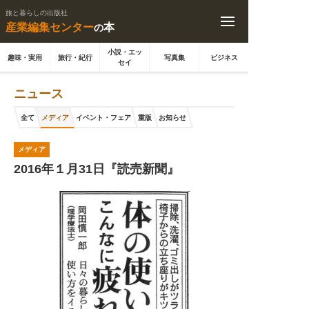
旅と暮らしの出版社
産業編集センター
本
の
小説・エッ
趣味・実用
旅行・紀行
写真集
ビジネス
セイ
ニュース
全て
メディア
イベント・フェア
重版
お知らせ
メディア
2016年１月31日『読売新聞』