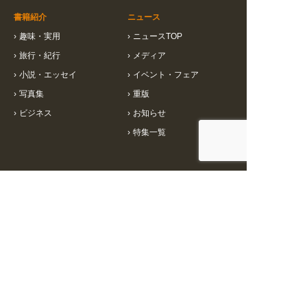
書籍紹介
ニュース
›
趣味・実用
›
ニュースTOP
›
旅行・紀行
›
メディア
›
小説・エッセイ
›
イベント・フェア
›
写真集
›
重版
›
ビジネス
›
お知らせ
›
特集一覧
インフォメーション
会社情報
›
書店様向け情報
›
会社概要
›
小売店様向け情報
›
お問い合わせ
›
メディア向け情報
›
個人情報保護方針
›
ご注文について
›
コーポレートサイト
›
企画募集