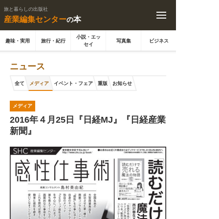
旅と暮らしの出版社
産業編集センター
本
の
小説・エッ
趣味・実用
旅行・紀行
写真集
ビジネス
セイ
ニュース
全て
メディア
イベント・フェア
重版
お知らせ
メディア
2016年４月25日『日経MJ』『日経産業
新聞』