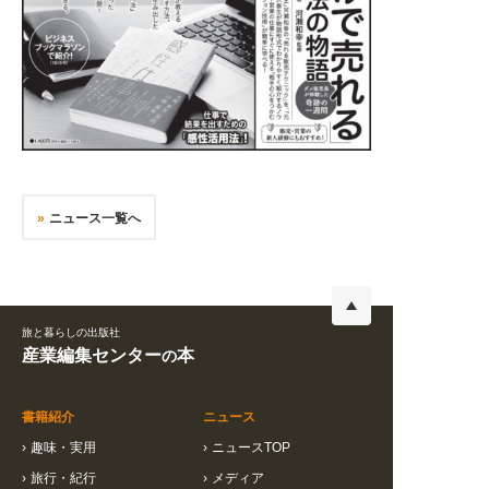
ニュース一覧へ
旅と暮らしの出版社
産業編集センター
本
の
書籍紹介
ニュース
›
趣味・実用
›
ニュースTOP
›
旅行・紀行
›
メディア