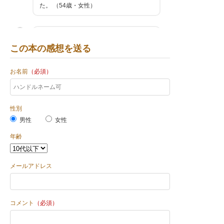
た。 （54歳・女性）
中国の古い町並みが好きで、しかも好みに
ピッタリでした。 （80歳・男性）
この本の感想を送る
お名前
（必須）
滅多に写真集等は購入しませんが、本書は
何か心に響くものがあり、迷わず購入しま
した。 （52歳・男性）
性別
男性
女性
私の知らない中国の異国情緒を入魂の撮影
年齢
で楽しませてもらいました。 （59歳・男
性）
メールアドレス
写真集でありながら水墨画、油絵を観るよ
うに丸く、柔らかな気分になります。 （7
3歳・男性）
コメント
（必須）