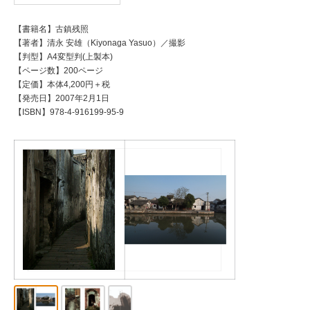
【書籍名】古鎮残照
【著者】清永 安雄（Kiyonaga Yasuo）／撮影
【判型】A4変型判(上製本)
【ページ数】200ページ
【定価】本体4,200円＋税
【発売日】2007年2月1日
【ISBN】978-4-916199-95-9