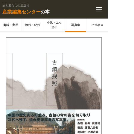
旅と暮らしの出版社
産業編集センター
本
の
小説・エッ
趣味・実用
旅行・紀行
写真集
ビジネス
セイ