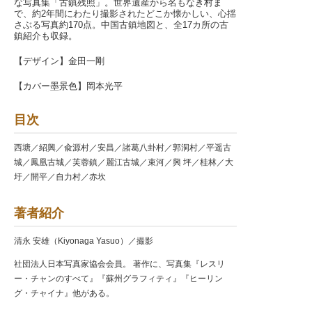
な写真集「古鎮残照」。世界遺産から名もなき村ま
で、約2年間にわたり撮影されたどこか懐かしい、心揺
さぶる写真約170点。中国古鎮地図と、全17カ所の古
鎮紹介も収録。
【デザイン】金田一剛
【カバー墨景色】岡本光平
目次
西塘／紹興／兪源村／安昌／諸葛八卦村／郭洞村／平遥古
城／鳳凰古城／芙蓉鎮／麗江古城／束河／興 坪／桂林／大
圩／開平／自力村／赤坎
著者紹介
清永 安雄（Kiyonaga Yasuo）／撮影
社団法人日本写真家協会会員。 著作に、写真集『レスリ
ー・チャンのすべて』『蘇州グラフィティ』『ヒーリン
グ・チャイナ』他がある。