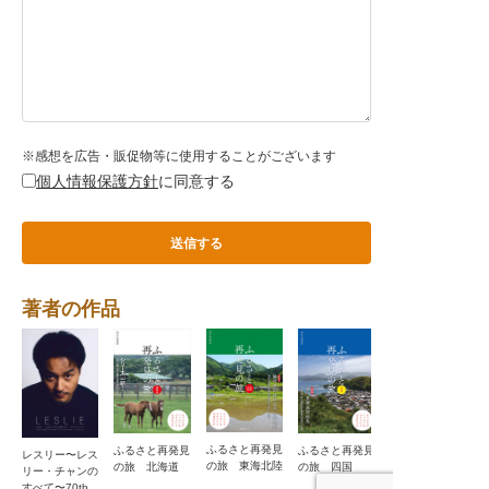
※感想を広告・販促物等に使用することがございます
個人情報保護方針
に同意する
著者の作品
ふるさと再発見
ふるさと再発見
ふるさと再発見
ふるさと再発見
レスリー〜レス
の旅 東海北陸
の旅 九州２
の旅 北海道
の旅 四国
リー・チャンの
すべて〜70th