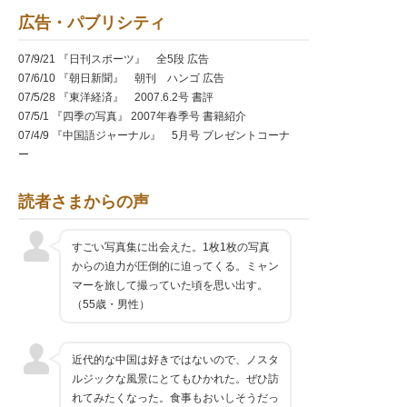
広告・パブリシティ
07/9/21 『日刊スポーツ』 全5段 広告
07/6/10 『朝日新聞』 朝刊 ハンゴ 広告
07/5/28 『東洋経済』 2007.6.2号 書評
07/5/1 『四季の写真』 2007年春季号 書籍紹介
07/4/9 『中国語ジャーナル』 5月号 プレゼントコーナ
ー
07/3/9 『中国語ジャーナル』 4月号 書籍紹介
07/3/12 『週刊トラベルジャーナル』 3月12日号 プレゼ
読者さまからの声
ントコーナー
07/2/20 『朝日新聞』 朝刊 サンヤツ 広告
すごい写真集に出会えた。1枚1枚の写真
からの迫力が圧倒的に迫ってくる。ミャン
マーを旅して撮っていた頃を思い出す。
（55歳・男性）
近代的な中国は好きではないので、ノスタ
ルジックな風景にとてもひかれた。ぜひ訪
れてみたくなった。食事もおいしそうだっ