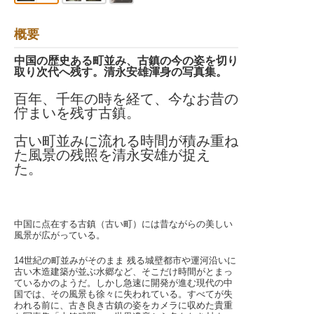
概要
中国の歴史ある町並み、古鎮の今の姿を切り
取り次代へ残す。清永安雄渾身の写真集。
百年、千年の時を経て、今なお昔の
佇まいを残す古鎮。
古い町並みに流れる時間が積み重ね
た風景の残照を清永安雄が捉え
た。
中国に点在する古鎮（古い町）には昔ながらの美しい
風景が広がっている。
14世紀の町並みがそのまま 残る城壁都市や運河沿いに
古い木造建築が並ぶ水郷など、そこだけ時間がとまっ
ているかのようだ。しかし急速に開発が進む現代の中
国では、その風景も徐々に失われている。すべてが失
われる前に、古き良き古鎮の姿をカメラに収めた貴重