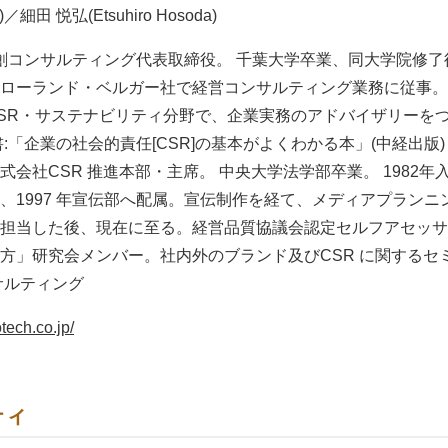
／細田 悦弘(Etsuhiro Hosoda)
社創コンサルティング代表取締役。 千葉大学卒業、同大学院修
ローランド・ベルガー社で経営コンサルティング業務に従事。199
SR・サステナビリティ分野で、企業実務のアドバイザリーを
:「企業の社会的責任[CSR]の基本がよくわかる本」(中経出版)
会社CSR 推進本部・主席。 中央大学法学部卒業。 1982
1997 年宣伝部へ配属。宣伝制作を経て、メディアプランニン
担当した後、現在に至る。経営品質協議会認定セルフアセッサー
方」研究会メンバー。社内外のブランド及びCSR に関するセ
サルティング
tech.co.jp/
ティ