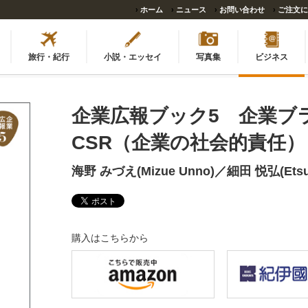
›
ホーム
›
ニュース
›
お問い合わせ
›
ご注文に
旅行・紀行
小説・エッセイ
写真集
ビジネス
企業広報ブック5 企業ブ
CSR（企業の社会的責任）
海野 みづえ(Mizue Unno)／細田 悦弘(Etsuh
購入はこちらから