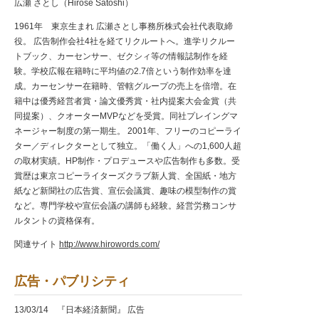
広瀬 さとし（Hirose Satoshi）
1961年 東京生まれ 広瀬さとし事務所株式会社代表取締
役。 広告制作会社4社を経てリクルートへ。進学リクルー
トブック、カーセンサー、ゼクシィ等の情報誌制作を経
験。学校広報在籍時に平均値の2.7倍という制作効率を達
成。カーセンサー在籍時、管轄グループの売上を倍増。在
籍中は優秀経営者賞・論文優秀賞・社内提案大会金賞（共
同提案）、クオーターMVPなどを受賞。同社プレイングマ
ネージャー制度の第一期生。 2001年、フリーのコピーライ
ター／ディレクターとして独立。「働く人」への1,600人超
の取材実績。HP制作・プロデュースや広告制作も多数。受
賞歴は東京コピーライターズクラブ新人賞、全国紙・地方
紙など新聞社の広告賞、宣伝会議賞、趣味の模型制作の賞
など。専門学校や宣伝会議の講師も経験。経営労務コンサ
ルタントの資格保有。
関連サイト
http://www.hirowords.com/
広告・パブリシティ
13/03/14 『日本経済新聞』 広告