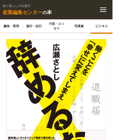
旅と暮らしの出版社
産業編集センター
本
の
小説・エッ
趣味・実用
旅行・紀行
写真集
ビジネス
セイ