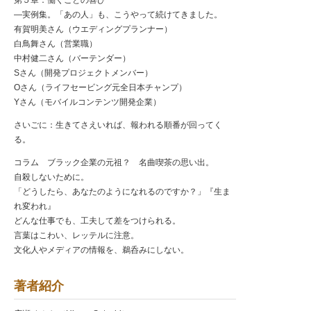
—実例集。「あの人」も、こうやって続けてきました。
有賀明美さん（ウエディングプランナー）
白鳥舞さん（営業職）
中村健二さん（バーテンダー）
Sさん（開発プロジェクトメンバー）
Oさん（ライフセービング元全日本チャンプ）
Yさん（モバイルコンテンツ開発企業）
さいごに：生きてさえいれば、報われる順番が回ってく
る。
コラム ブラック企業の元祖？ 名曲喫茶の思い出。
自殺しないために。
「どうしたら、あなたのようになれるのですか？」『生ま
れ変われ』
どんな仕事でも、工夫して差をつけられる。
言葉はこわい、レッテルに注意。
文化人やメディアの情報を、鵜呑みにしない。
著者紹介