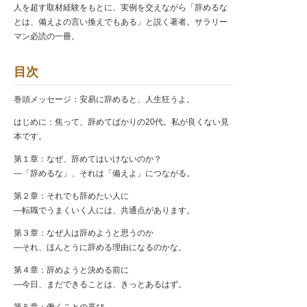
人を超す取材経験をもとに、実例を交えながら「辞めるな
とは、備えよの言い換えでもある」と説く著者。サラリー
マン必読の一冊。
目次
巻頭メッセージ：安易に辞めると、人生狂うよ。
はじめに：焦って、辞めてばかりの20代。私が良くない見
本です。
第１章：なぜ、辞めてはいけないのか？
—「辞めるな」、それは「備えよ」につながる。
第２章：それでも辞めたい人に
—転職でうまくいく人には、共通点があります。
第３章：なぜ人は辞めようと思うのか
—それ、ほんとうに辞める理由になるのかな。
第４章：辞めようと決める前に
—今日、まだできることは、きっとあるはず。
第５章：働くことの喜び