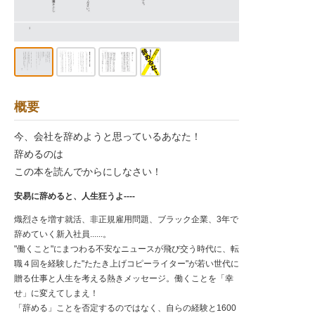
概要
今、会社を辞めようと思っているあなた！
辞めるのは
この本を読んでからにしなさい！
安易に辞めると、人生狂うよ----
熾烈さを増す就活、非正規雇用問題、ブラック企業、3年で
辞めていく新入社員......。
"働くこと"にまつわる不安なニュースが飛び交う時代に、転
職４回を経験した"たたき上げコピーライター"が若い世代に
贈る仕事と人生を考える熱きメッセージ。働くことを「幸
せ」に変えてしまえ！
「辞める」ことを否定するのではなく、自らの経験と1600