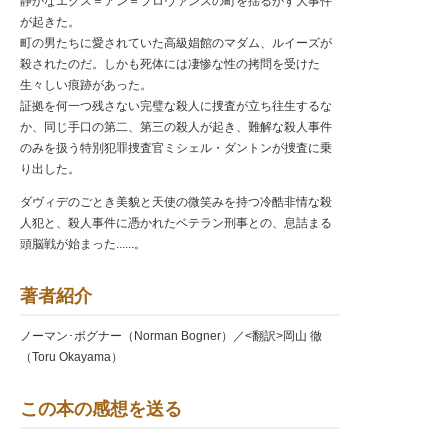
静かなエクス＝アン＝プロヴァンスの町を揺るがす大事件
が起きた。
町の男たちに愛されていた高級娼館のマダム、ルイーズが
殺されたのだ。しかも死体には凄惨な性の拷問を受けた
生々しい痕跡があった。
証拠を何一つ残さない完璧な殺人に捜査が立ち往生するな
か、同じ手口の第二、第三の殺人が起き、難解な殺人事件
のみを扱う特別犯罪捜査官ミシェル・ダントンが捜査に乗
り出した。
ダヴィデのごとき美貌と天使の微笑みを持つ冷酷非情な殺
人犯と、殺人事件に憑かれたベテラン刑事との、息詰まる
頭脳戦が始まった......。
著者紹介
ノーマン･ボグナー（Norman Bogner）／<翻訳>岡山 徹
（Toru Okayama）
この本の感想を送る