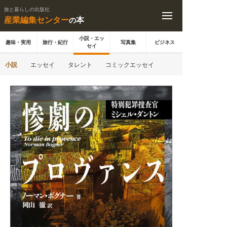
旅と暮らしの出版社
産業編集センター
本
の
小説・エッ
趣味・実用
旅行・紀行
写真集
ビジネス
セイ
小説
エッセイ
タレント
コミックエッセイ