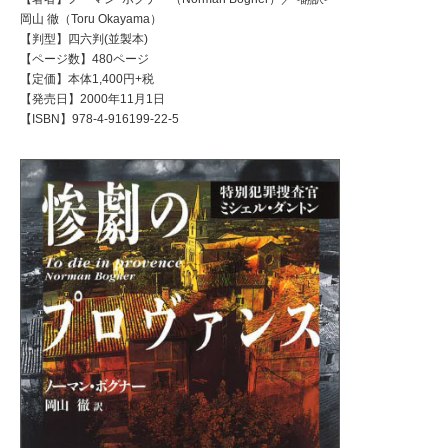
岡山 徹（Toru Okayama）
【判型】四六判(並製本)
【ページ数】480ページ
【定価】本体1,400円+税
【発売日】2000年11月1日
【ISBN】978-4-916199-22-5