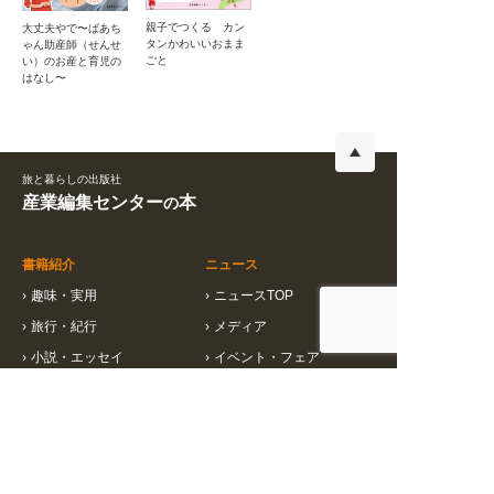
親子でつくる カン
大丈夫やで〜ばあち
タンかわいいおまま
ゃん助産師（せんせ
ごと
い）のお産と育児の
はなし〜
旅と暮らしの出版社
産業編集センター
本
の
書籍紹介
ニュース
›
趣味・実用
›
ニュースTOP
›
旅行・紀行
›
メディア
›
小説・エッセイ
›
イベント・フェア
›
写真集
›
重版
›
ビジネス
›
お知らせ
›
特集一覧