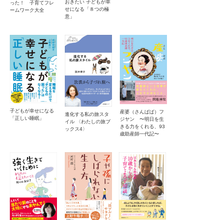
おきたい 子どもが幸
った！ 子育てフレ
せになる「８つの極
ームワーク大全
意」
子どもが幸せになる
産婆（さんばば）フ
進化する私の旅スタ
「正しい睡眠」
ジヤン 〜明日を生
イル 〈わたしの旅ブ
きる力をくれる、93
ックス4〉
歳助産師一代記〜