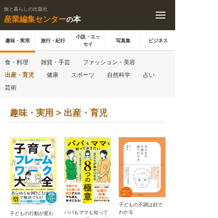
旅と暮らしの出版社
産業編集センター
本
の
小説・エッ
趣味・実用
旅行・紀行
写真集
ビジネス
セイ
食・料理
雑貨・手芸
ファッション・美容
出産・育児
健康
スポーツ
自然科学
占い
芸術
趣味・実用 > 出産・育児
子どもの不調は顔で
わかる
パパもママも知って
子どもの行動が変わ