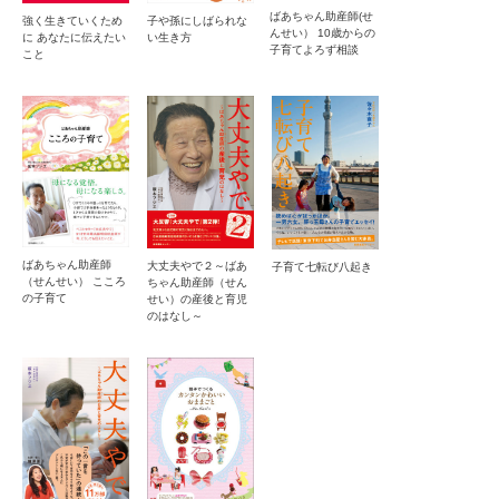
ばあちゃん助産師(せ
強く生きていくため
子や孫にしばられな
んせい） 10歳からの
に あなたに伝えたい
い生き方
子育てよろず相談
こと
ばあちゃん助産師
大丈夫やで２～ばあ
子育て七転び八起き
（せんせい） こころ
ちゃん助産師（せん
の子育て
せい）の産後と育児
のはなし～