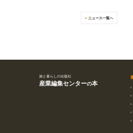
ニュース一覧へ
旅と暮らしの出版社
産業編集センター
本
の
›
›
›
›
›