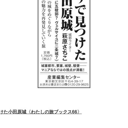
けた小田原城〈わたしの旅ブックス66〉