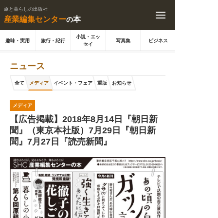
旅と暮らしの出版社
産業編集センター
本
の
小説・エッ
趣味・実用
旅行・紀行
写真集
ビジネス
セイ
ニュース
全て
メディア
イベント・フェア
重版
お知らせ
メディア
【広告掲載】2018年8月14日『朝日新
聞』（東京本社版）7月29日『朝日新
聞』7月27日『読売新聞』