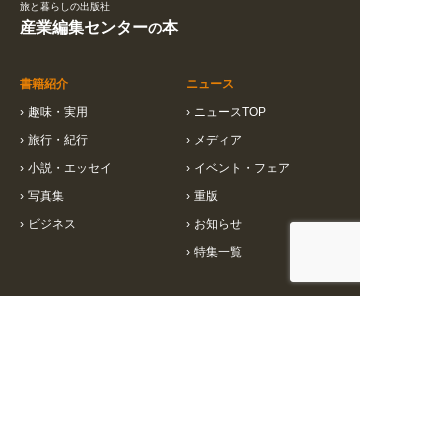
旅と暮らしの出版社
産業編集センター
本
の
書籍紹介
ニュース
›
趣味・実用
›
ニュースTOP
›
旅行・紀行
›
メディア
›
小説・エッセイ
›
イベント・フェア
›
写真集
›
重版
›
ビジネス
›
お知らせ
›
特集一覧
インフォメーション
会社情報
›
書店様向け情報
›
会社概要
›
小売店様向け情報
›
お問い合わせ
›
メディア向け情報
›
個人情報保護方針
›
ご注文について
›
コーポレートサイト