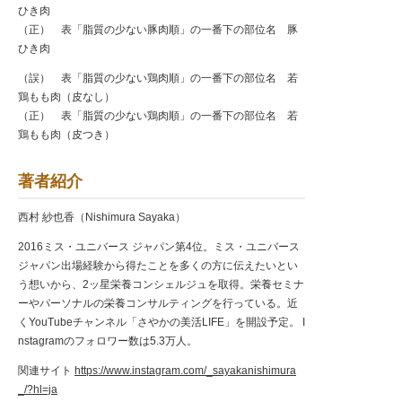
ひき肉
（正） 表「脂質の少ない豚肉順」の一番下の部位名 豚
ひき肉
（誤） 表「脂質の少ない鶏肉順」の一番下の部位名 若
鶏もも肉（皮なし）
（正） 表「脂質の少ない鶏肉順」の一番下の部位名 若
鶏もも肉（皮つき）
著者紹介
西村 紗也香（Nishimura Sayaka）
2016ミス・ユニバース ジャパン第4位。ミス・ユニバース
ジャパン出場経験から得たことを多くの方に伝えたいとい
う想いから、2ッ星栄養コンシェルジュを取得。栄養セミナ
ーやパーソナルの栄養コンサルティングを行っている。近
くYouTubeチャンネル「さやかの美活LIFE」を開設予定。 I
nstagramのフォロワー数は5.3万人。
関連サイト
https://www.instagram.com/_sayakanishimura
_/?hl=ja