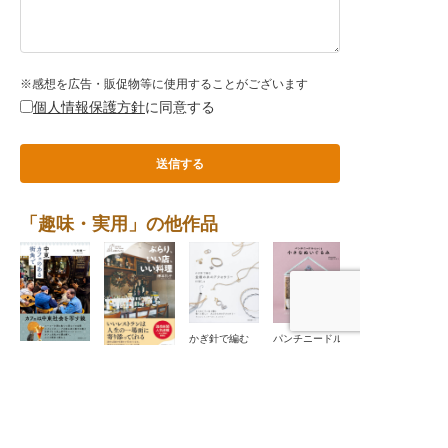
※感想を広告・販促物等に使用することがございます
個人情報保護方針
に同意する
「趣味・実用」の他作品
かぎ針で編む
パンチニードル
金銀の糸のアク
でつくる小さな
中東 カフェの
縄文力
ぶらり、いい
セサリー
ぬいぐるみ
ある街角で
店、いい料理
〈わたしの旅ブ
ックス72〉