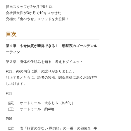
担当スタッフが2か月で8キロ、
会社員女性が3か月で10キロやせた、
究極の「食べやせ」メソッドを大公開！
目次
第１章 やせ体質が獲得できる！ 朝昼夜のゴールデンル
ーティン
第２章 身体の仕組みを知る 考えるダイエット
P23、96の内容に以下の誤りがありました。
訂正するとともに、読者の皆様、関係者様に深くお詫び申
し上げます。
P23
（誤） オートミール 大さじ６（約60g）
（正） オートミール 約40g
P96
（誤） 表「脂質の少ない 豚肉順」の一番下の部位名 牛