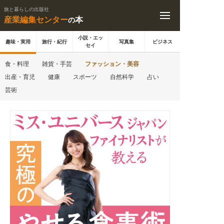
旅と暮らしの出版社
産業編集センター
本
の
小説・エッ
趣味・実用
旅行・紀行
写真集
ビジネス
セイ
食・料理
雑貨・手芸
ファッション・美容
出産・育児
健康
スポーツ
自然科学
占い
芸術