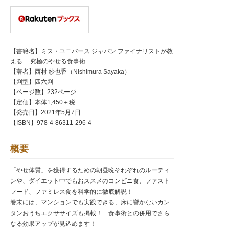
【書籍名】ミス・ユニバース ジャパン ファイナリストが教
える 究極のやせる食事術
【著者】西村 紗也香（Nishimura Sayaka）
【判型】四六判
【ページ数】232ページ
【定価】本体1,450＋税
【発売日】2021年5月7日
【ISBN】978-4-86311-296-4
概要
「やせ体質」を獲得するための朝昼晩それぞれのルーティ
ンや、ダイエット中でもおススメのコンビニ食、ファスト
フード、ファミレス食を科学的に徹底解説！
巻末には、マンションでも実践できる、床に響かないカン
タンおうちエクササイズも掲載！ 食事術との併用でさら
なる効果アップが見込めます！