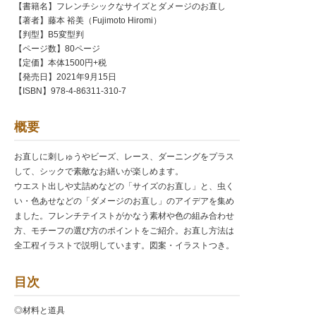
【書籍名】フレンチシックなサイズとダメージのお直し
【著者】藤本 裕美（Fujimoto Hiromi）
【判型】B5変型判
【ページ数】80ページ
【定価】本体1500円+税
【発売日】2021年9月15日
【ISBN】978-4-86311-310-7
概要
お直しに刺しゅうやビーズ、レース、ダーニングをプラス
して、シックで素敵なお繕いが楽しめます。
ウエスト出しや丈詰めなどの「サイズのお直し」と、虫く
い・色あせなどの「ダメージのお直し」のアイデアを集め
ました。フレンチテイストがかなう素材や色の組み合わせ
方、モチーフの選び方のポイントをご紹介。お直し方法は
全工程イラストで説明しています。図案・イラストつき。
目次
◎材料と道具