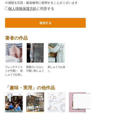
※感想を広告・販促物等に使用することがございます
個人情報保護方針
に同意する
著者の作品
刺しゅうでお直
フレンチテイス
図案のいらない
し
トが可愛い 刺
可愛い刺しゅう
しゅうでお直し
「趣味・実用」の他作品