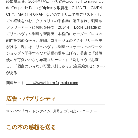
愛知県出身。2004年渡仏。パリのAcademie Internationale
de Coupe de ParisでDiplomを取得後、CHANEL、GIVEN
CHY、MARTIN GRANTなどのアトリエでモデリストとし
ての経験をつむ。クチュリエの手作業に魅了され、刺繍や
フラワーアートに興味を持つ。2014年、Ecole Lesage に
てリュネヴィル刺繍を習得後、本格的にオーダードレスの
制作を始める傍ら、刺繍、コサージュのアクセサリーも手
がける。現在は、リュネヴィル刺繍やコサージュのワーク
ショップを開催するなど活躍の場を広げる。著書に『普段
使いが可愛い小さな布花コサージュ』『刺しゅうでお直
し』『図案のいらない可愛い刺しゅう』(産業編集センター)
がある。
関連サイト
https://www.hiromifujimoto.com/
広告・パブリシティ
2022/2/7『コットンタイム3月号』プレゼントコーナー
この本の感想を送る