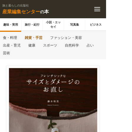
旅と暮らしの出版社
産業編集センター
本
の
小説・エッ
趣味・実用
旅行・紀行
写真集
ビジネス
セイ
食・料理
雑貨・手芸
ファッション・美容
出産・育児
健康
スポーツ
自然科学
占い
芸術