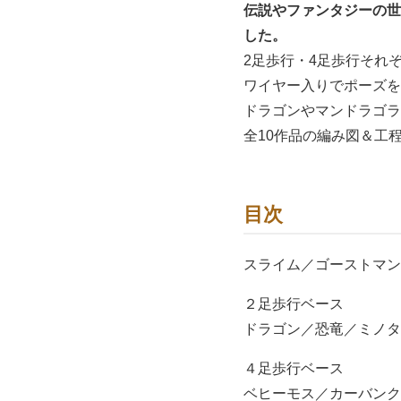
伝説やファンタジーの世
した。
2足歩行・4足歩行それ
ワイヤー入りでポーズを
ドラゴンやマンドラゴラ
全10作品の編み図＆工
目次
スライム／ゴーストマン
２足歩行ベース
ドラゴン／恐竜／ミノタ
４足歩行ベース
ベヒーモス／カーバンク