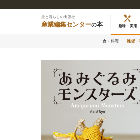
旅と暮らしの出版社
産業編集センター
本
の
趣味・実用
食・料理
雑貨・