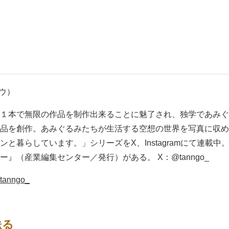
ウ）
１本で無限の作品を制作出来ることに魅了され、独学であみぐ
品を創作。あみぐるみたちが生活する空想の世界を写真に収め
と暮らしています。」シリーズをX、Instagramにて連載
』（産業編集センター／発行）がある。 X：@tanngo_
m/tanngo_
送る