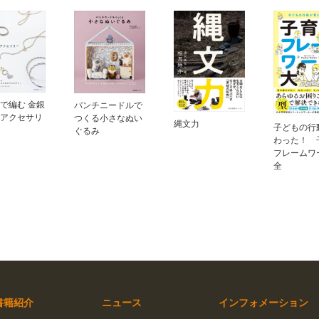
で編む 金銀
パンチニードルで
アクセサリ
つくる小さなぬい
縄文力
子どもの行
ぐるみ
わった！ 
フレームワ
全
書籍紹介
ニュース
インフォメーション