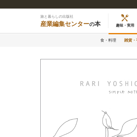
旅と暮らしの出版社
産業編集センター
本
の
趣味・実用
食・料理
雑貨・