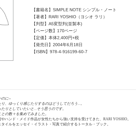
【書籍名】SIMPLE NOTE シンプル・ノート
【著者】RARI YOSHIO（ヨシオ ラリ）
【判型】A5変型判(並製本)
【ページ数】170ページ
【定価】本体2,400円+税
【発売日】2004年6月18日
【ISBN】978-4-916199-60-7
のに--
り、ゆっくり感じたりするのはどうしてだろう...。
たりとしていたいと...そう思うのです。
ことの数々を集めてみました。
やハンド・メイド作品が女性たちから強い支持を受けてきた、RARI YOSHIO。
スタイルをエッセイ・イラスト・写真で紹介するトータル・ブック。