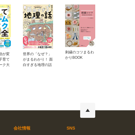
刺繍のコツまるわ
動が変
世界の「なぜ？」
かりBOOK
子育て
がまるわかり！ 面
ーク大
白すぎる地理の話
会社情報
SNS