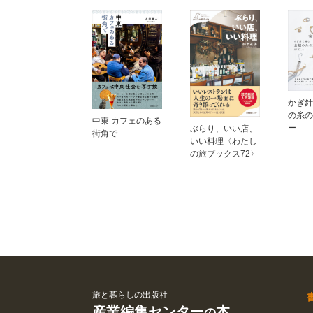
かぎ針
の糸の
中東 カフェのある
ー
ぶらり、いい店、
街角で
いい料理〈わたし
の旅ブックス72〉
旅と暮らしの出版社
産業編集センター
本
の