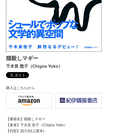
猫殺しマギー
千木良 悠子（Chigira Yuko）
購入はこちらから
【書籍名】猫殺しマギー
【著者】千木良 悠子（Chigira Yuko）
【判型】四六判(上製本)