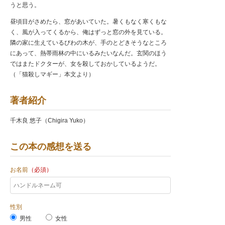
うと思う。
昼頃目がさめたら、窓があいていた。暑くもなく寒くもな
く、風が入ってくるから、俺はずっと窓の外を見ている。
隣の家に生えているびわの木が、手のとどきそうなところ
にあって、熱帯雨林の中にいるみたいなんだ。玄関のほう
ではまたドクターが、女を殺しておかしているようだ。
（「猫殺しマギー」本文より）
著者紹介
千木良 悠子（Chigira Yuko）
この本の感想を送る
お名前
（必須）
性別
男性
女性