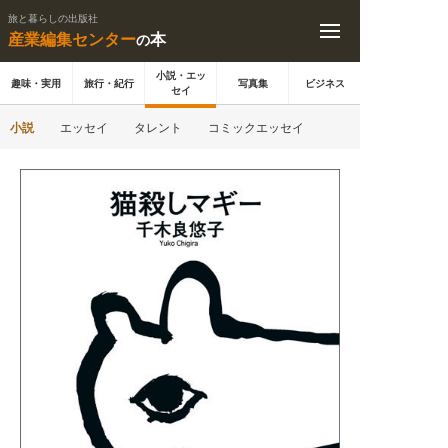
旅と暮らしの出版社
産業編集センター
本
の
小説・エッ
趣味・実用
旅行・紀行
写真集
ビジネス
セイ
小説
エッセイ
タレント
コミックエッセイ