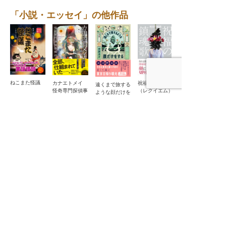
「小説・エッセイ」の他作品
ねこまた怪議
カナエトメイ
祝福の鎮魂歌
遠くまで旅する
ぶらり、いい
怪奇専門探偵事
（レクイエム）
ような顔だけを
店、いい料理
務所3
する
〈わたしの旅ブ
ックス72〉
旅と暮らしの出版社
産業編集センター
本
の
書籍紹介
ニュース
›
趣味・実用
›
ニュースTOP
›
旅行・紀行
›
メディア