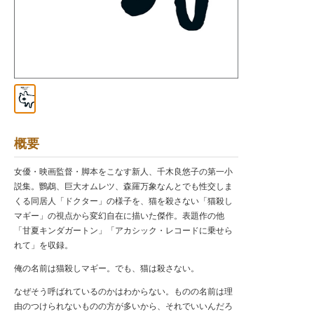
概要
女優・映画監督・脚本をこなす新人、千木良悠子の第一小
説集。鸚鵡、巨大オムレツ、森羅万象なんとでも性交しま
くる同居人「ドクター」の様子を、猫を殺さない「猫殺し
マギー」の視点から変幻自在に描いた傑作。表題作の他
「甘夏キンダガートン」「アカシック・レコードに乗せら
れて」を収録。
俺の名前は猫殺しマギー。でも、猫は殺さない。
なぜそう呼ばれているのかはわからない。ものの名前は理
由のつけられないものの方が多いから、それでいいんだろ