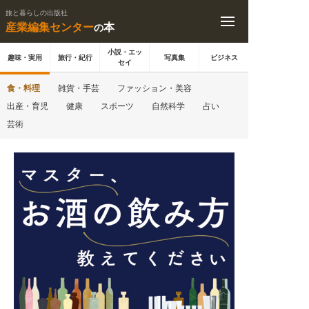
旅と暮らしの出版社
産業編集センター
本
の
小説・エッ
趣味・実用
旅行・紀行
写真集
ビジネス
セイ
食・料理
雑貨・手芸
ファッション・美容
出産・育児
健康
スポーツ
自然科学
占い
芸術