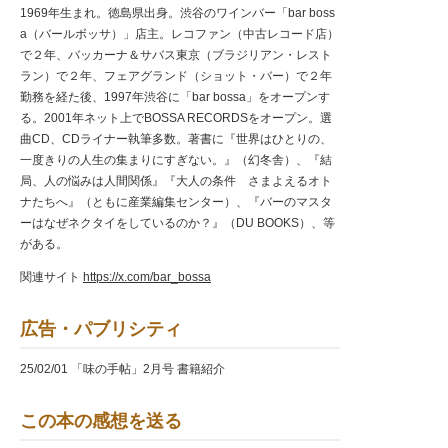
1969年生まれ。徳島県出身。渋谷のワインバー「bar boss
a（バールボッサ）」店主。レコファン（中古レコード店）
で２年、バッカーナ＆サバス東京（ブラジリアン・レスト
ラン）で２年、フェアグランド（ショット・バー）で２年
勤務を経た後、1997年渋谷に「bar bossa」をオープンす
る。2001年ネット上でBOSSA RECORDSをオープン。選
曲CD、CDライナー執筆多数。著書に『世界はひとりの、
一度きりの人生の集まりにすぎない。』（幻冬舎）、『結
局、人の悩みは人間関係』『大人の条件 さまよえるオト
ナたちへ』（ともに産業編集センター）、『バーのマスタ
ーはなぜネクタイをしているのか？』（DU BOOKS）、等
がある。
関連サイト
https://x.com/bar_bossa
広告・パブリシティ
25/02/01 「味の手帖」2月号 書籍紹介
この本の感想を送る