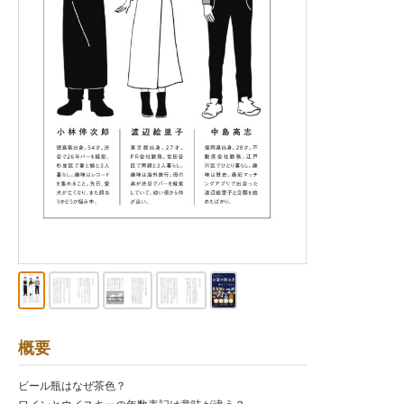
概要
ビール瓶はなぜ茶色？