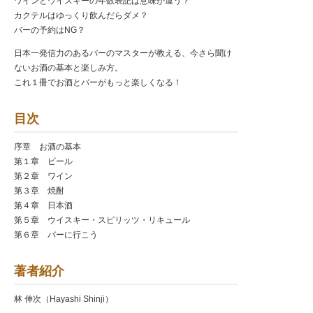
ワインとウイスキーの年数表記は意味が違う？
カクテルはゆっくり飲んだらダメ？
バーの予約はNG？
日本一発信力のあるバーのマスターが教える、今さら聞け
ないお酒の基本と楽しみ方。
これ１冊でお酒とバーがもっと楽しくなる！
目次
序章 お酒の基本
第１章 ビール
第２章 ワイン
第３章 焼酎
第４章 日本酒
第５章 ウイスキー・スピリッツ・リキュール
第６章 バーに行こう
著者紹介
林 伸次（Hayashi Shinji）