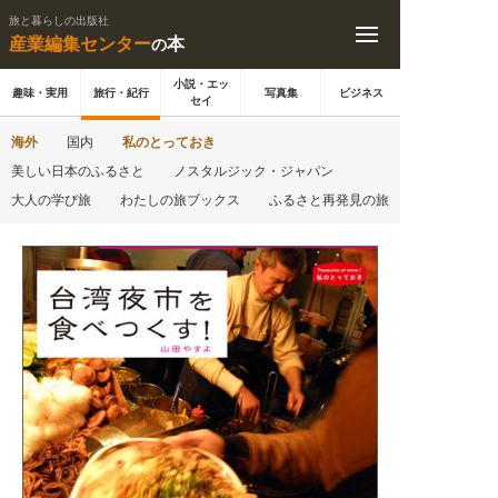
旅と暮らしの出版社
産業編集センター
本
の
小説・エッ
趣味・実用
旅行・紀行
写真集
ビジネス
セイ
海外
国内
私のとっておき
美しい日本のふるさと
ノスタルジック・ジャパン
大人の学び旅
わたしの旅ブックス
ふるさと再発見の旅