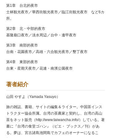
第1章 台北的夜市
士林観光夜市／華西街観光夜市／臨江街観光夜市 など6カ
所。
第2章 北・中部的夜市
基隆廟口夜市／淡水周辺／台中・逢甲夜市
第3章 南部的夜市
台南・花園夜市／高雄・六合観光夜市／墾丁夜市
第4章 東部的夜市
台東・星期天夜市／花連・南濱公園夜市
著者紹介
山田 やすよ（Yamada Yasuyo）
旅の雑誌、書籍、サイトの編集＆ライター。中国茶インス
トラクター協会所属。台湾の茶農家と契約し、台湾の高山
茶をネット販売（http://www.taiwancha.info/）している。著
書に『台湾の食堂ゴハン』（ピエ・ ブックス／刊）があ
る。夢は、宮古諸島池間島でカフェのオーナーになるこ