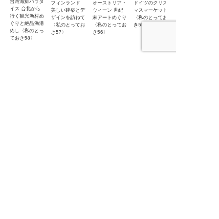
台湾海鮮パラダ
ドイツのクリス
フィンランド
オーストリア・
ジョージア ロ
イス 台北から
マスマーケット
美しい建築とデ
ウィーン 世紀
ーカルグルメは
行く観光漁村め
〈私のとってお
ザインを訪ねて
末アートめぐり
しご旅〈私のと
ぐりと絶品漁港
き55〉
〈私のとってお
〈私のとってお
っておき54〉
めし〈私のとっ
き57〉
き56〉
ておき58〉
「旅行・紀行」の他作品
中東 カフェの
遠くまで旅する
世界クルマ旅
鉄路は続くよど
ぶらり、いい
ある街角で
ような顔だけを
〈わたしの旅ブ
こまでも ──
店、いい料理
する
ックス75〉
国鉄・JR全線
〈わたしの旅ブ
完乗の旅〈わた
ックス72〉
しの旅ブックス
74〉
旅と暮らしの出版社