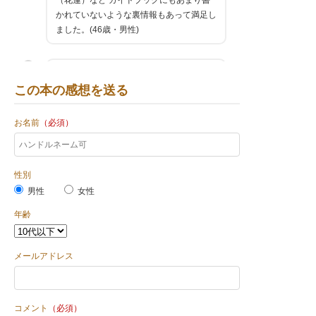
（花蓮）など ガイドブックにもあまり書
かれていないような裏情報もあって満足し
ました。(46歳・男性)
夜市の店がよくわかる。食べたい店が探し
やすい。(75歳・男性)
この本の感想を送る
お名前
（必須）
性別
男性
女性
年齢
メールアドレス
コメント
（必須）