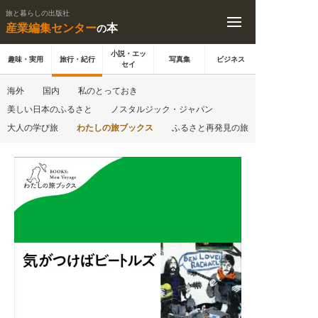
旅と暮らしの出版社
産業編集センター
本
の
小説・エッ
趣味・実用
旅行・紀行
写真集
ビジネス
セイ
海外
国内
私のとっておき
美しい日本のふるさと
ノスタルジック・ジャパン
大人の学び旅
わたしの旅ブックス
ふるさと再発見の旅