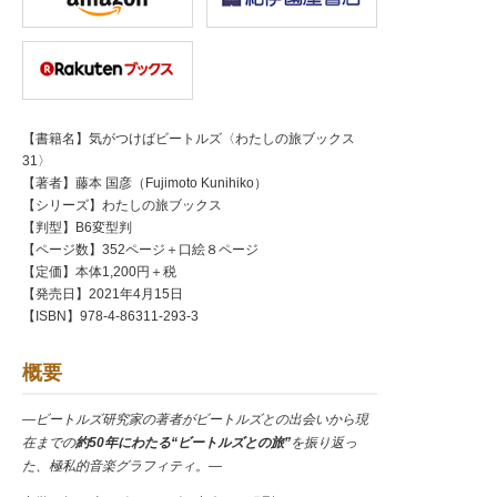
【書籍名】気がつけばビートルズ〈わたしの旅ブックス
31〉
【著者】藤本 国彦（Fujimoto Kunihiko）
【シリーズ】わたしの旅ブックス
【判型】B6変型判
【ページ数】352ページ＋口絵８ページ
【定価】本体1,200円＋税
【発売日】2021年4月15日
【ISBN】978-4-86311-293-3
概要
―ビートルズ研究家の著者がビートルズとの出会いから現
在までの
約50年にわたる“ビートルズとの旅”
を振り返っ
た、極私的音楽グラフィティ。―