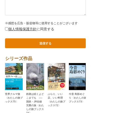
※感想を広告・販促物等に使用することがございます
個人情報保護方針
に同意する
シリーズ作品
世界クルマ旅
鉄路は続くよど
ぶらり、いい
今昔 島影めぐ
麻婆放浪記〈わ
〈わたしの旅ブ
こまでも ──
店、いい料理
り〈わたしの旅
たしの旅ブック
ックス75〉
国鉄・JR全線
〈わたしの旅ブ
ブックス73〉
ス71〉
完乗の旅〈わた
ックス72〉
しの旅ブックス
74〉