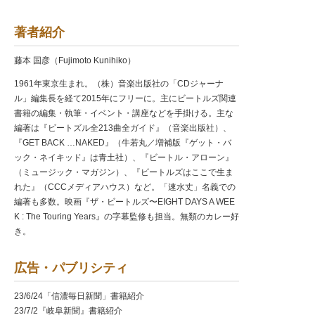
著者紹介
藤本 国彦（Fujimoto Kunihiko）
1961年東京生まれ。（株）音楽出版社の「CDジャーナ
ル」編集長を経て2015年にフリーに。主にビートルズ関連
書籍の編集・執筆・イベント・講座などを手掛ける。主な
編著は『ビートズル全213曲全ガイド』（音楽出版社）、
『GET BACK …NAKED』（牛若丸／増補版『ゲット・バ
ック・ネイキッド』は青土社）、『ビートル・アローン』
（ミュージック・マガジン）、『ビートルズはここで生ま
れた』（CCCメディアハウス）など。「速水丈」名義での
編著も多数。映画『ザ・ビートルズ〜EIGHT DAYS A WEE
K : The Touring Years』の字幕監修も担当。無類のカレー好
き。
広告・パブリシティ
23/6/24「信濃毎日新聞」書籍紹介
23/7/2『岐阜新聞』書籍紹介