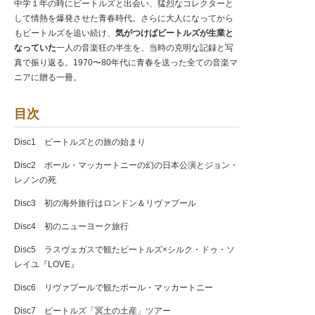
中学１年の時にビートルズと出会い、猛烈なコレクターと
して情熱を爆発させた青春時代。さらに大人になってから
もビートルズを追い続け、
気がつけばビートルズが生業と
なっていた
一人の音楽狂の半生を、当時の克明な記録と写
真で振り返る。1970〜80年代に青春を送った全ての音楽マ
ニアに贈る一冊。
目次
Disc1 ビートルズとの旅の始まり
Disc2 ポール・マッカートニーの幻の日本公演とジョン・
レノンの死
Disc3 初の海外旅行はロンドン＆リヴァプール
Disc4 初のニューヨーク旅行
Disc5 ラスヴェガスで観たビートルズ×シルク・ドゥ・ソ
レイユ『LOVE』
Disc6 リヴァプールで観たポール・マッカートニー
Disc7 ビートルズ「冥土の土産」ツアー