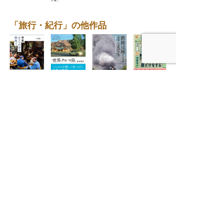
「旅行・紀行」の他作品
中東 カフェの
遠くまで旅する
世界クルマ旅
鉄路は続くよど
ぶらり、いい
ある街角で
ような顔だけを
〈わたしの旅ブ
こまでも ──
店、いい料理
する
ックス75〉
国鉄・JR全線
〈わたしの旅ブ
完乗の旅〈わた
ックス72〉
しの旅ブックス
74〉
旅と暮らしの出版社
産業編集センター
本
の
書籍紹介
ニュース