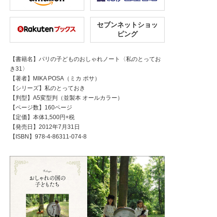
セブンネットショッ
ピング
【書籍名】パリの子どものおしゃれノート〈私のとってお
き31〉
【著者】MIKA POSA（ミカ ポサ）
【シリーズ】私のとっておき
【判型】A5変型判（並製本 オールカラー）
【ページ数】160ページ
【定価】本体1,500円+税
【発売日】2012年7月31日
【ISBN】978-4-86311-074-8