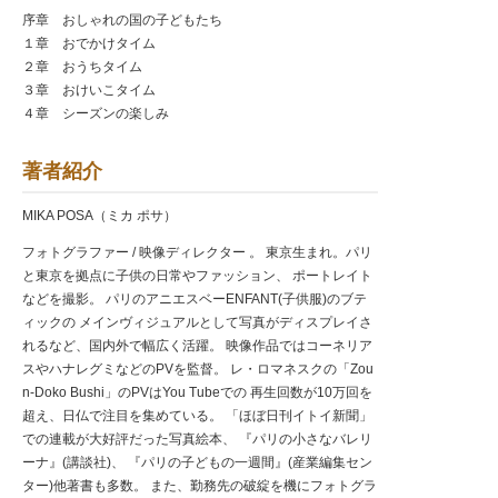
序章 おしゃれの国の子どもたち
１章 おでかけタイム
２章 おうちタイム
３章 おけいこタイム
４章 シーズンの楽しみ
著者紹介
MIKA POSA（ミカ ポサ）
フォトグラファー / 映像ディレクター 。 東京生まれ。パリ
と東京を拠点に子供の日常やファッション、 ポートレイト
などを撮影。 パリのアニエスベーENFANT(子供服)のブテ
ィックの メインヴィジュアルとして写真がディスプレイさ
れるなど、国内外で幅広く活躍。 映像作品ではコーネリア
スやハナレグミなどのPVを監督。 レ・ロマネスクの「Zou
n-Doko Bushi」のPVはYou Tubeでの 再生回数が10万回を
超え、日仏で注目を集めている。 「ほぼ日刊イトイ新聞」
での連載が大好評だった写真絵本、 『パリの小さなバレリ
ーナ』(講談社)、 『パリの子どもの一週間』(産業編集セン
ター)他著書も多数。 また、勤務先の破綻を機にフォトグラ