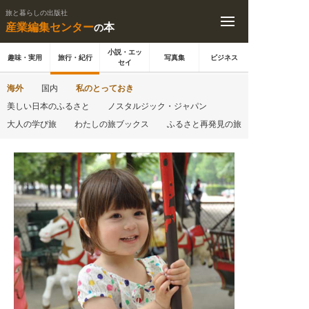
旅と暮らしの出版社
産業編集センター
本
の
小説・エッ
趣味・実用
旅行・紀行
写真集
ビジネス
セイ
海外
国内
私のとっておき
美しい日本のふるさと
ノスタルジック・ジャパン
大人の学び旅
わたしの旅ブックス
ふるさと再発見の旅