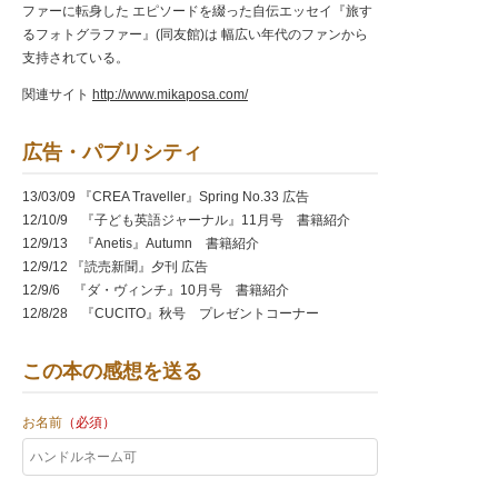
ファーに転身した エピソードを綴った自伝エッセイ『旅す
るフォトグラファー』(同友館)は 幅広い年代のファンから
支持されている。
関連サイト
http://www.mikaposa.com/
広告・パブリシティ
13/03/09 『CREA Traveller』Spring No.33 広告
12/10/9 『子ども英語ジャーナル』11月号 書籍紹介
12/9/13 『Anetis』Autumn 書籍紹介
12/9/12 『読売新聞』夕刊 広告
12/9/6 『ダ・ヴィンチ』10月号 書籍紹介
12/8/28 『CUCITO』秋号 プレゼントコーナー
12/8/25 『読売新聞』夕刊 書籍紹介
12/8/18 『朝日新聞』夕刊 書籍紹介
この本の感想を送る
12/8/9 『週刊文春』 書籍紹介
12/8/7 『sesame』9月号 書籍紹介
お名前
（必須）