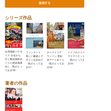
シリーズ作品
台湾海鮮パラダ
ドイツのクリス
フィンランド
オーストリア・
ジョージア ロ
イス 台北から
マスマーケット
美しい建築とデ
ウィーン 世紀
ーカルグルメは
行く観光漁村め
〈私のとってお
ザインを訪ねて
末アートめぐり
しご旅〈私のと
ぐりと絶品漁港
き55〉
〈私のとってお
〈私のとってお
っておき54〉
めし〈私のとっ
き57〉
き56〉
ておき58〉
著者の作品