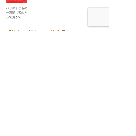
パリの子どもの
一週間〈私のと
っておき5〉
「旅行・紀行」の他作品
中東 カフェの
遠くまで旅する
世界クルマ旅
鉄路は続くよど
ぶらり、いい
ある街角で
ような顔だけを
〈わたしの旅ブ
こまでも ──
店、いい料理
する
ックス75〉
国鉄・JR全線
〈わたしの旅ブ
完乗の旅〈わた
ックス72〉
しの旅ブックス
74〉
旅と暮らしの出版社
産業編集センター
本
の