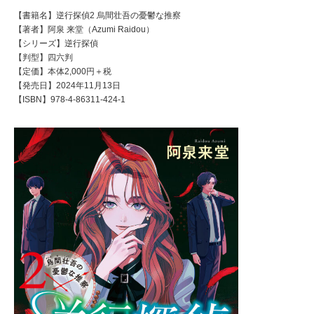
【書籍名】逆行探偵2 烏間壮吾の憂鬱な推察
【著者】阿泉 来堂（Azumi Raidou）
【シリーズ】逆行探偵
【判型】四六判
【定価】本体2,000円＋税
【発売日】2024年11月13日
【ISBN】978-4-86311-424-1