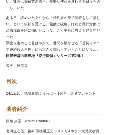
い。壮吾は探偵業の傍ら、憂鬱な使命を遂行する日々を過
ごしていた。
ある日、謎めいた女性から「婚約者の身辺調査をしてほし
い」という依頼を受ける。報酬は破格。けれど尾行対象は
清廉潔白を絵に描いたような、ごく平凡に思える好青年だ
った。
調査を進める壮吾はやがて、世間を騒がせる「首切りマニ
ア連続殺人事件」にも大きく関わっていくことになり…。
阿泉来堂の新境地『逆行探偵』シリーズ第2弾！
装画：秋赤音
目次
24/12/16「地域新聞ふりっぱー 1月号」読者プレゼント
著者紹介
阿泉 来堂（Azumi Raidou）
北海道在住。第40回横溝正史ミステリ&ホラー大賞読者賞