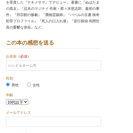
を受賞した『ナキメサマ』でデビュー。 著書に『ぬばたま
の黒女』『忌木のマジナイ 作家・那々木悠志郎、最初の事
件』『邪宗館の惨劇』『贋物霊媒師』『バベルの古書 猟奇
犯罪プロファイル』『死人の口入れ屋』『逆行探偵 烏間壮
吾の憂鬱な使命』など。
この本の感想を送る
お名前
（必須）
性別
男性
女性
年齢
メールアドレス