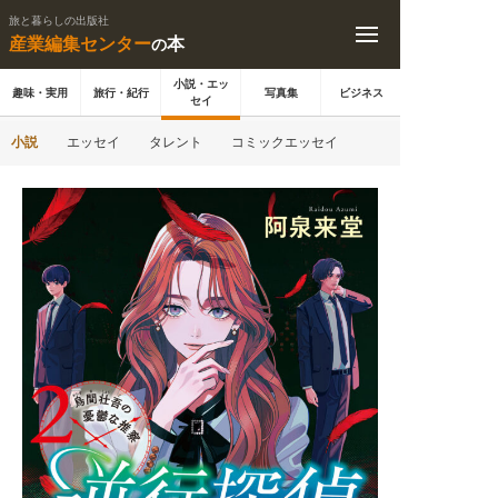
旅と暮らしの出版社
産業編集センター
本
の
小説・エッ
趣味・実用
旅行・紀行
写真集
ビジネス
セイ
小説
エッセイ
タレント
コミックエッセイ