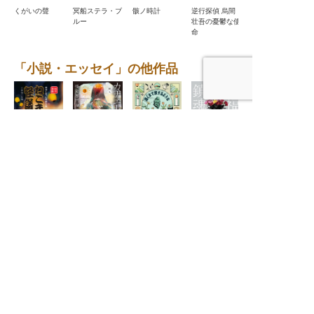
逆行探偵 烏間
くがいの聲
冥船ステラ・ブ
骸ノ時計
壮吾の憂鬱な使
ルー
命
「小説・エッセイ」の他作品
ねこまた怪議
カナエトメイ
祝福の鎮魂歌
遠くまで旅する
ぶらり、いい
怪奇専門探偵事
（レクイエム）
ような顔だけを
店、いい料理
務所3
する
〈わたしの旅ブ
ックス72〉
旅と暮らしの出版社
産業編集センター
本
の