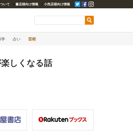
ついて
›
書店様向け情報
›
小売店様向け情報
科学
占い
芸術
が楽しくなる話