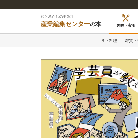
旅と暮らしの出版社
産業編集センター
本
の
趣味・実用
食・料理
雑貨・