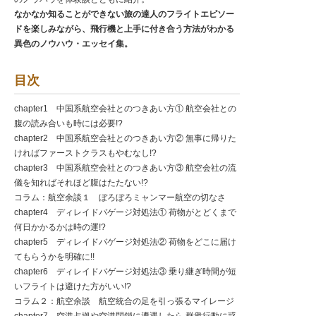
なかなか知ることができない旅の達人のフライトエピソー
ドを楽しみながら、飛行機と上手に付き合う方法がわかる
異色のノウハウ・エッセイ集。
目次
chapter1 中国系航空会社とのつきあい方① 航空会社との
腹の読み合いも時には必要!?
chapter2 中国系航空会社とのつきあい方② 無事に帰りた
ければファーストクラスもやむなし!?
chapter3 中国系航空会社とのつきあい方③ 航空会社の流
儀を知ればそれほど腹はたたない!?
コラム：航空余談１ ぼろぼろミャンマー航空の切なさ
chapter4 ディレイドバゲージ対処法① 荷物がとどくまで
何日かかるかは時の運!?
chapter5 ディレイドバゲージ対処法② 荷物をどこに届け
てもらうかを明確に!!
chapter6 ディレイドバゲージ対処法③ 乗り継ぎ時間が短
いフライトは避けた方がいい!?
コラム２：航空余談 航空統合の足を引っ張るマイレージ
chapter7 空港占拠や空港閉鎖に遭遇したら 群衆行動に惑