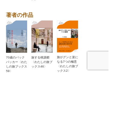
著者の作品
旅がグンと楽に
旅する桃源郷
70歳のバック
なる7つの極意
〈わたしの旅ブ
パッカー〈わた
〈わたしの旅ブ
ックス46〉
しの旅ブックス
ックス2〉
59〉
「旅行・紀行」の他作品
中東 カフェの
遠くまで旅する
世界クルマ旅
鉄路は続くよど
ぶらり、いい
ある街角で
ような顔だけを
〈わたしの旅ブ
こまでも ──
店、いい料理