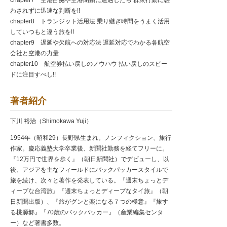
わされずに迅速な判断を!!
chapter8 トランジット活用法 乗り継ぎ時間をうまく活用
していつもと違う旅を!!
chapter9 遅延や欠航への対応法 遅延対応でわかる各航空
会社と空港の力量
chapter10 航空券払い戻しのノウハウ 払い戻しのスピー
ドに注目すべし!!
著者紹介
下川 裕治（Shimokawa Yuji）
1954年（昭和29）長野県生まれ。ノンフィクション、旅行
作家。慶応義塾大学卒業後、新聞社勤務を経てフリーに。
『12万円で世界を歩く』（朝日新聞社）でデビューし、以
後、アジアを主なフィールドにバックパッカースタイルで
旅を続け、次々と著作を発表している。『週末ちょっとデ
ィープな台湾旅』『週末ちょっとディープなタイ旅』（朝
日新聞出版）、『旅がグンと楽になる７つの極意』『旅す
る桃源郷』『70歳のバックパッカー』（産業編集センタ
ー）など著書多数。