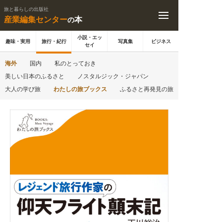
旅と暮らしの出版社
産業編集センター
本
の
小説・エッ
趣味・実用
旅行・紀行
写真集
ビジネス
セイ
海外
国内
私のとっておき
美しい日本のふるさと
ノスタルジック・ジャパン
大人の学び旅
わたしの旅ブックス
ふるさと再発見の旅