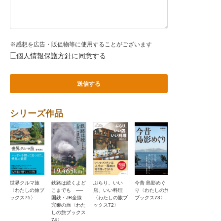
※感想を広告・販促物等に使用することがございます
個人情報保護方針
に同意する
シリーズ作品
世界クルマ旅
鉄路は続くよど
ぶらり、いい
今昔 島影めぐ
麻婆放浪記〈わ
〈わたしの旅ブ
こまでも ──
店、いい料理
り〈わたしの旅
たしの旅ブック
ックス75〉
国鉄・JR全線
〈わたしの旅ブ
ブックス73〉
ス71〉
完乗の旅〈わた
ックス72〉
しの旅ブックス
74〉