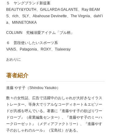
５ ヤングブランド新提案
BEAUTY&YOUTH、GALLARDA GALANTE、Ray BEAM
S、rich、SLY、Abahouse Devinette、The Virgnia、dahl’i
a、MINNETONKA
COLUMN 究極溺愛アイテム「ブル柄」
６ 普段使いしたいスポーツ系
VANS、Patagonia、ROXY、Tialeeray
おわりに
著者紹介
進藤 やす子（Shindou Yasuko）
数々の女性誌、広告で活躍中のおしゃれが大好きなイラス
トレーター。等身大でリアルなコーディネート＆エピソー
ドが共感を呼んでいる。著書に『進藤やす子の欲ばりワー
ドローブ』（産業編集センター）、『進藤やす子のミーハ
ークローゼット』（メディアファクトリー）、『進藤やす
子のおしゃれのルール』（宝島社）がある。