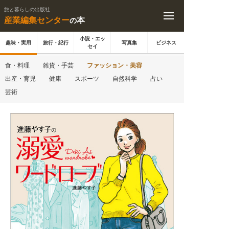
旅と暮らしの出版社
産業編集センター
本
の
小説・エッ
趣味・実用
旅行・紀行
写真集
ビジネス
セイ
食・料理
雑貨・手芸
ファッション・美容
出産・育児
健康
スポーツ
自然科学
占い
芸術