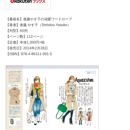
【書籍名】進藤やす子の溺愛ワードローブ
【著者】進藤 やす子（Shindou Yasuko）
【判型】A5判
【ページ数】112ページ
【定価】本体1,300円+税
【発売日】2014年2月28日
【ISBN】978-4-86311-091-5