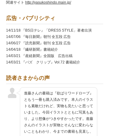
関連サイト
http://yasukoshindo.main.jp/
広告・パブリシティ
14/11/18 『BS日テレ』「DRESS STYLE」著者出演
14/07/06 『毎日新聞』朝刊 全五段 広告
14/06/27 『読売新聞』朝刊 全五段 広告
14/04/18 『繊研新聞』書籍紹介
14/03/21 『産経新聞』全国版 広告出稿
14/03/21 『バズ クリップ』Vol.72 書籍紹介
14/03/07 『読売新聞』全国版 広告出稿
14/03/07 『Cityliving』No.1498 書籍紹介
読者さまからの声
14/03/06 『ダ・ヴィンチ』4月号 書写インタビュー、書
籍紹介
進藤さんの書籍は『欲ばりワードローブ』
14/02/25 『Favo』3月号 今月の読者プレゼント
ともう一冊も購入済みです。本人のイラス
トも素敵だけれど、実物も見たいと思って
いました。今回イラストとともに写真もあ
り、より想像がつきやすかったです。進藤
さんのイラストが実物とそんなに変わらな
いこともわかり、今までの書籍も見直し、