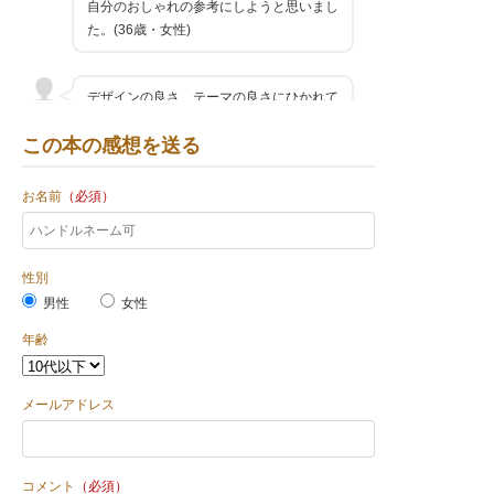
自分のおしゃれの参考にしようと思いまし
た。(36歳・女性)
デザインの良さ、テーマの良さにひかれて
購入しました。進藤さんのイラストもステ
この本の感想を送る
キだし、ファッションの参考にしようと思
える内容で、とても満足しています。(29
歳・女性)
お名前
（必須）
『欲ばりワードローブ』も持ってます。こ
性別
れからもファッションエッセイ出してくだ
男性
さい！(35歳・女性)
女性
年齢
著者のワードローブの中のアイテムを多様
に組み合わせて紹介しているのが面白かっ
メールアドレス
た。ファッションの参考のひとつになりま
した。(35歳・女性)
コメント
（必須）