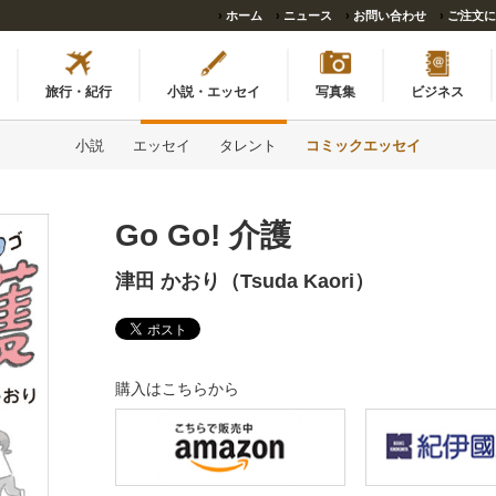
›
ホーム
›
ニュース
›
お問い合わせ
›
ご注文に
旅行・紀行
小説・エッセイ
写真集
ビジネス
小説
エッセイ
タレント
コミックエッセイ
Go Go! 介護
津田 かおり（Tsuda Kaori）
購入はこちらから