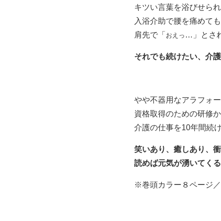
キツい言葉を浴びせられ
入浴介助で腰を痛めても
肩先で「
…」とされ
おえっ
それでも続けたい、介護
やや不器用なアラフォー
資格取得のための研修か
介護の仕事を10年間続
笑いあり、癒しあり、衝
読めば元気が湧いてくる
※巻頭カラー８ページ／