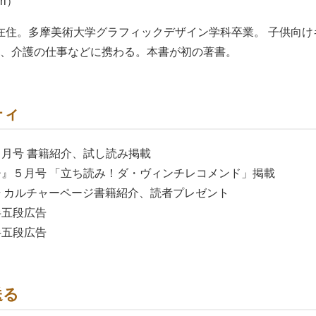
ri）
玉県在住。多摩美術大学グラフィックデザイン学科卒業。 子供向
、介護の仕事などに携わる。本書が初の著書。
ティ
く』６月号 書籍紹介、試し読み掲載
ヴィンチ』５月号 「立ち読み！ダ・ヴィンチレコメンド」掲載
K』4月号 カルチャーページ書籍紹介、読者プレゼント
』半五段広告
』半五段広告
ヴィンチニュース』 「WEBダ・ヴィンチ」にて試し読み連載開始
送る