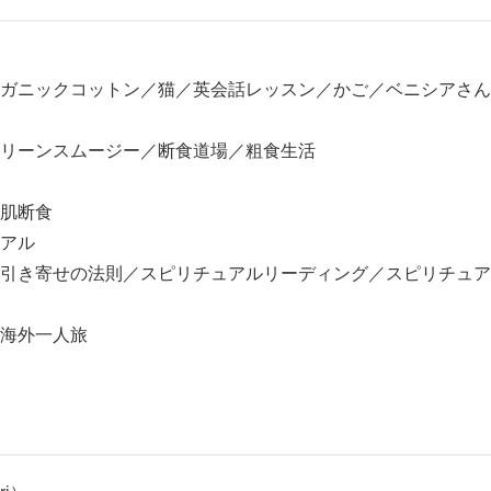
ガニックコットン／猫／英会話レッスン／かご／ベニシアさん
リーンスムージー／断食道場／粗食生活
肌断食
アル
引き寄せの法則／スピリチュアルリーディング／スピリチュア
海外一人旅