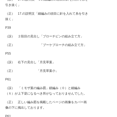
引き抜く」
（正） 17.の説明文「細編みの頭目に針を入れて糸を引き
抜く」
P39
（誤） ２段目の見出し「ブローチピンの組み立て方」
（正） 「ブーケブローチの組み立て方」
P55
（誤） 右下の見出し「月見草葉」
（正） 「月見草葉小」
P61
（誤） 「ミモザ葉の編み図」鎖編み（０）と細編み
（Ｘ）が上下逆になるべき所がなっておりませんでした。
（正） 正しい編み図を掲載したページの画像をカバー画
像の下に掲出しております。
P61