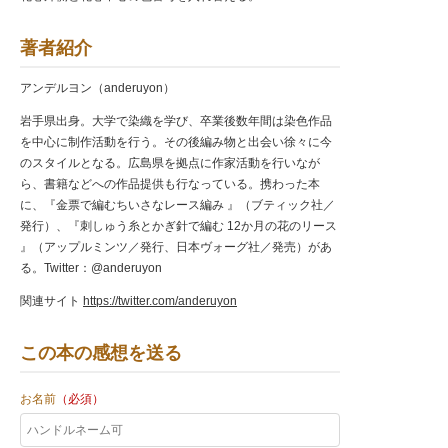
著者紹介
アンデルヨン（anderuyon）
岩手県出身。大学で染織を学び、卒業後数年間は染色作品
を中心に制作活動を行う。その後編み物と出会い徐々に今
のスタイルとなる。広島県を拠点に作家活動を行いなが
ら、書籍などへの作品提供も行なっている。携わった本
に、『金票で編むちいさなレース編み 』（ブティック社／
発行）、『刺しゅう糸とかぎ針で編む 12か月の花のリース
』（アップルミンツ／発行、日本ヴォーグ社／発売）があ
る。Twitter：@anderuyon
関連サイト
https://twitter.com/anderuyon
この本の感想を送る
お名前
（必須）