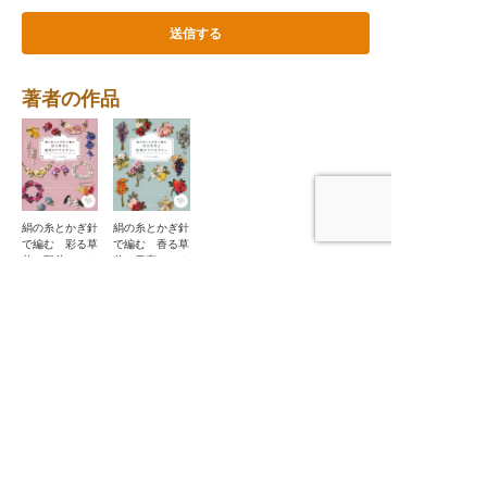
著者の作品
絹の糸とかぎ針
絹の糸とかぎ針
で編む 彩る草
で編む 香る草
花と野花のアク
花と果実のアク
セサリー
セサリー
「趣味・実用」の他作品
かぎ針で編む
パンチニードル
金銀の糸のアク
でつくる小さな
中東 カフェの
縄文力
ぶらり、いい