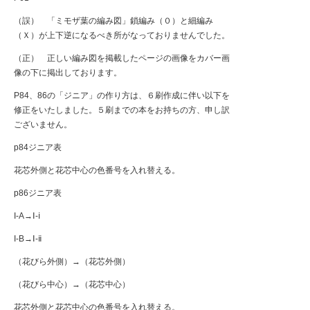
（誤） 「ミモザ葉の編み図」鎖編み（０）と細編み
（Ｘ）が上下逆になるべき所がなっておりませんでした。
（正） 正しい編み図を掲載したページの画像をカバー画
像の下に掲出しております。
P84、86の「ジニア」の作り方は、６刷作成に伴い以下を
修正をいたしました。５刷までの本をお持ちの方、申し訳
ございません。
p84ジニア表
花芯外側と花芯中心の色番号を入れ替える。
p86ジニア表
I-A→Ⅰ-ⅰ
I-B→Ⅰ-ⅱ
（花びら外側）→（花芯外側）
（花びら中心）→（花芯中心）
花芯外側と花芯中心の色番号を入れ替える。