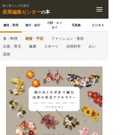
旅と暮らしの出版社
産業編集センター
本
の
小説・エッ
趣味・実用
旅行・紀行
写真集
ビジネス
セイ
食・料理
雑貨・手芸
ファッション・美容
出産・育児
健康
スポーツ
自然科学
占い
芸術