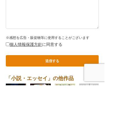
※感想を広告・販促物等に使用することがございます
個人情報保護方針
に同意する
「小説・エッセイ」の他作品
ねこまた怪議
カナエトメイ
祝福の鎮魂歌
遠くまで旅する
ぶらり、いい
怪奇専門探偵事
（レクイエム）
ような顔だけを
店、いい料理
務所3
する
〈わたしの旅ブ