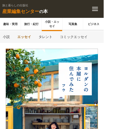
旅と暮らしの出版社
産業編集センター
本
の
小説・エッ
趣味・実用
旅行・紀行
写真集
ビジネス
セイ
小説
エッセイ
タレント
コミックエッセイ