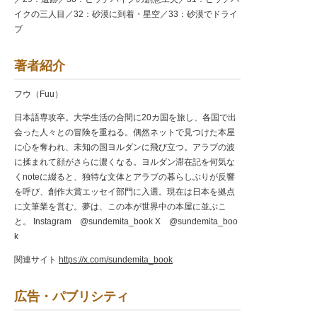
イクの三人目／32：砂漠に到着・星空／33：砂漠でドライ
ブ
著者紹介
フウ（Fuu）
日本語専攻卒。大学生活の合間に20カ国を旅し、各国で出
会った人々との冒険を重ねる。偶然ネットで見つけた本屋
に心を奪われ、未知の国ヨルダンに飛び立つ。アラブの波
に揉まれて顔がさらに濃くなる。ヨルダン滞在記を何気な
くnoteに綴ると、独特な文体とアラブの暮らしぶりが反響
を呼び、創作大賞エッセイ部門に入選。現在は日本を拠点
に文筆業を営む。夢は、この本が世界中の本屋に並ぶこ
と。 Instagram @sundemita_book X @sundemita_boo
k
関連サイト
https://x.com/sundemita_book
広告・パブリシティ