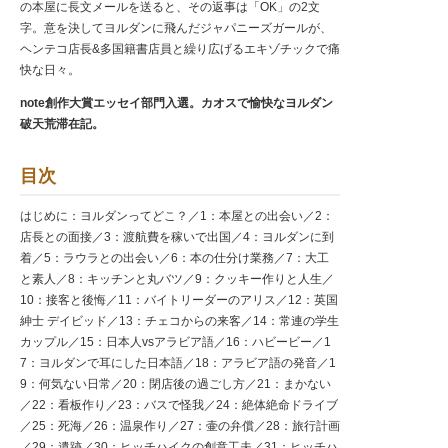
の本屋に長文メールを送ると、その返事は「OK」の2文
字。意を決してヨルダンに飛んだジャパニーズガールが、
ヘンテコ店長&多国籍書店員と繰り広げるエキゾチックで痛
快な日々。
note創作大賞エッセイ部門入選。カオスで愉快なヨルダン
破天荒滞在記。
目次
はじめに：ヨルダンってどこ？／1：本屋との出会い／2：
店長との面接／3：渡航費を稼いで出国／4：ヨルダンに到
着／5：ラウラとの出会い／6：本の仕分け業務／7：大工
と素人／8：キッチンと丸バツ／9：クッキー作りと人生／
10：接客と後悔／11：バイトリーダーのアリス／12：英国
紳士 デイビッド／13：チェコからの来客／14：常連の学生
カップル／15：日本人vsアラビア語／16：ハビービー／1
7：ヨルダンで耳にした日本語／18：アラビア語の発音／1
9：何気ない日常／20：閉店後の過ごし方／21：まかない
／22：看板作り／23：バスで怪我／24：絶体絶命ドライブ
／25：死海／26：温泉作り／27：壷の弁償／28：旅行計画
／29：遺跡／30：ヒッチハイクの創意工夫／31：ヒッチハ