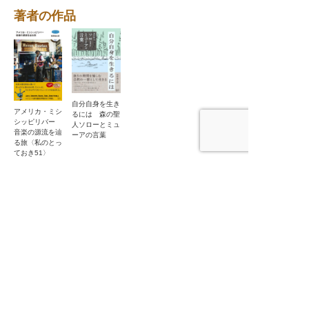
著者の作品
自分自身を生き
アメリカ・ミシ
るには 森の聖
シッピリバー
人ソローとミュ
音楽の源流を辿
ーアの言葉
る旅〈私のとっ
ておき51〉
「旅行・紀行」の他作品
中東 カフェの
遠くまで旅する
世界クルマ旅
鉄路は続くよど
ぶらり、いい
ある街角で
ような顔だけを
〈わたしの旅ブ
こまでも ──
店、いい料理
する
ックス75〉
国鉄・JR全線
〈わたしの旅ブ