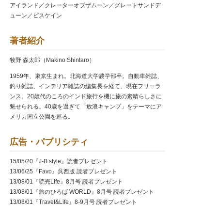
アイランド／クレーターオブザムーン／グレートサンドデ
ューン／ビスケイン
著者紹介
牧野 森太郎（Makino Shintaro）
1959年、東京生まれ。北海道大学農学部卒。自動車雑誌、
釣り雑誌、インテリア雑誌の編集長を経て、現在フリーラ
ンス。20歳代のころのインド旅行を機に旅の素晴らしさに
魅せられる。40歳を過ぎて「放浪キャンプ」をテーマにア
メリカ国立公園を巡る。
広告・パブリシティ
15/05/20『J-B style』読者プレゼント
13/06/25『Favo』呉西版 読者プレゼント
13/08/01『読売Life』8月号 読者プレゼント
13/08/01『旅のひろば WORLD』8月号 読者プレゼント
13/08/01『Travel&Life』8-9月号 読者プレゼント