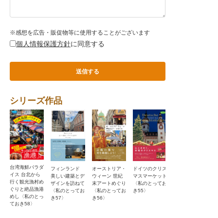
※感想を広告・販促物等に使用することがございます
個人情報保護方針
に同意する
シリーズ作品
台湾海鮮パラダ
ドイツのクリス
フィンランド
オーストリア・
ジョージア ロ
イス 台北から
マスマーケット
美しい建築とデ
ウィーン 世紀
ーカルグルメは
行く観光漁村め
〈私のとってお
ザインを訪ねて
末アートめぐり
しご旅〈私のと
ぐりと絶品漁港
き55〉
〈私のとってお
〈私のとってお
っておき54〉
めし〈私のとっ
き57〉
き56〉
ておき58〉