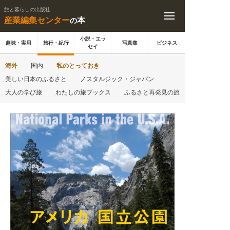
旅と暮らしの出版社
産業編集センター
本
の
小説・エッ
趣味・実用
旅行・紀行
写真集
ビジネス
セイ
海外
国内
私のとっておき
美しい日本のふるさと
ノスタルジック・ジャパン
大人の学び旅
わたしの旅ブックス
ふるさと再発見の旅