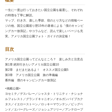
概要
一生に一度は行っておきたい国立公園を厳選し、それぞれ
の特徴を丁寧に解説。
マップ、行き方、適した季節、宿のとり方などの情報ペー
ジの他、国立公園巡り歴15年の著者による「僕のキャンピ
ングカー放浪記」やコラムなど、読んで楽しいページも充
実。アメリカ国立公園フォト・ガイドの決定板！
目次
アメリカ国立公園ってどんなところ？ 楽しみ方と注意点
第1章 絶対行きたいアメリカ国立公園10
第2章 まだまだあるよ！ オススメ国立公園5
第3章 アメリカ国立公園 旅の準備編
番外編 僕のキャンピングカー放浪記
<掲載公園>
ヨセミテ／デスバレー／シャスタ・トリニティ・ナショナ
ルフォレスト／グランドキャニオン／オルガンパイプカク
タス／イエローストーン／ロッキーマウンテン／ビッグベ
ンド／エバーグレーズ／ジョシュアツリー／アンテロープ