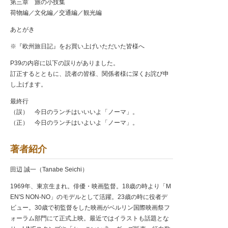
第三章 旅の小技集
荷物編／文化編／交通編／観光編
あとがき
※『欧州旅日記』をお買い上げいただいた皆様へ
P39の内容に以下の誤りがありました。
訂正するとともに、読者の皆様、関係者様に深くお詫び申
し上げます。
最終行
（誤） 今日のランチはいいいよ「ノーマ」。
（正） 今日のランチはいよいよ「ノーマ」。
著者紹介
田辺 誠一（Tanabe Seichi）
1969年、東京生まれ。俳優・映画監督。18歳の時より「M
EN'S NON-NO」のモデルとして活躍。23歳の時に役者デ
ビュー。30歳で初監督をした映画がベルリン国際映画祭フ
ォーラム部門にて正式上映。最近ではイラストも話題とな