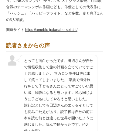
り、LINEスタンプや「かっこいい犬」グッズ販売、紅白歌
合戦のテーマシンボル作画なども。俳優としての代表作に
「ハッシュ」「ハッピーフライト」など多数。妻と息子1人
の3人家族。
関連サイト
https://ameblo.jp/tanabe-seiichi/
読者さまからの声
とっても面白かったです。田辺さんが自分
で情報収集して旅の計画を立てていてすご
く共感しました。 マカロン事件は声に出
して笑ってしまいました。 家族で海外旅
行をして子どもさんにとってすごくいい思
い出、経験になると思います。私も同じよ
うに子どもにしてやろうと思いました。
旅行記としても田辺さんのエッセイとして
も読みごたえがあり、読了後は自分の前に
本を読む前とは違った世界が開いたように
感じました。読んで良かったです。(40
代・女性)