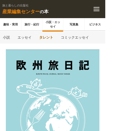
旅と暮らしの出版社
産業編集センター
本
の
小説・エッ
趣味・実用
旅行・紀行
写真集
ビジネス
セイ
小説
エッセイ
タレント
コミックエッセイ