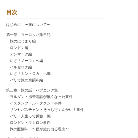
目次
はじめに 〜旅について〜
第一章 ヨーロッパ旅日記
・旅のはじまり編
・ロンドン編
・デンマーク編
・いざ「ノーマ」へ編
・バルセロナ編
・いざ「カン・ロカ」へ編
・パリで旅の余韻を編
第二章 旅の話・ハプニング集
・ヨルダン・携帯電話が無くなった事件
・イスタンブール・タクシー事件
・サンセバスチャン・そっち行くんかい！事件
・パリ・人生って孤独！編
・ロンドン・マカロン事件
・旅の醍醐味 〜僕が旅に出る理由〜