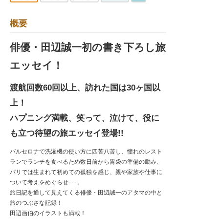
概要
俳優・田辺誠一初の書き下ろし旅
エッセイ！
渡航回数60回以上、訪れた国は30ヶ国以
上！
ハプニング満載、笑って、泣けて、役に
も立つ待望の旅エッセイ登場!!
バルセロナで洗濯機の使い方に四苦八苦し、憧れのレスト
ランでランチを食べるため数日前から胃袋の準備の励み、
パリでは生まれて初めての孤独を感じ、親や家族や仕事に
ついて考えをめぐらせ･･･。
旅日記を通して見えてくる俳優・田辺誠一のアタマの中と
旅のつぶさな記録！
田辺画伯のイラストも満載！