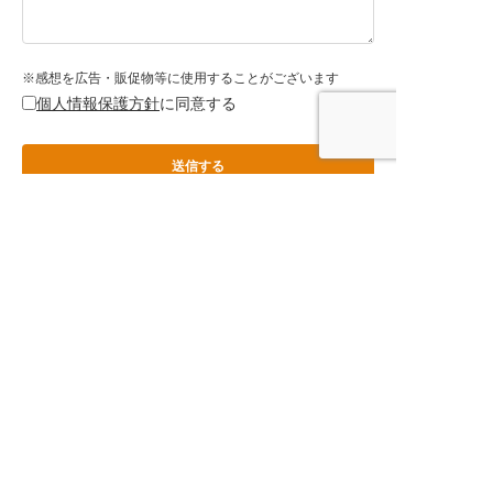
※感想を広告・販促物等に使用することがございます
個人情報保護方針
に同意する
「小説・エッセイ」の他作品
ねこまた怪議
カナエトメイ
祝福の鎮魂歌
遠くまで旅する
ぶらり、いい
怪奇専門探偵事
（レクイエム）
ような顔だけを
店、いい料理
務所3
する
〈わたしの旅ブ
ックス72〉