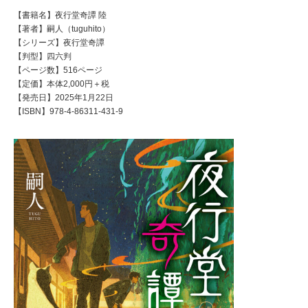
【書籍名】夜行堂奇譚 陸
【著者】嗣人（tuguhito）
【シリーズ】夜行堂奇譚
【判型】四六判
【ページ数】516ページ
【定価】本体2,000円＋税
【発売日】2025年1月22日
【ISBN】978-4-86311-431-9