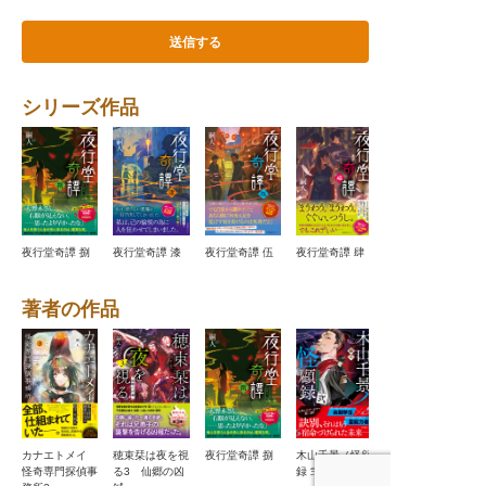
シリーズ作品
夜行堂奇譚 伍
夜行堂奇譚 捌
夜行堂奇譚 漆
夜行堂奇譚 肆
夜行堂奇譚 参
著者の作品
天神さまの花い
カナエトメイ
穂束栞は夜を視
夜行堂奇譚 捌
木山千景ノ怪顧
ちもんめ2 お
怪奇専門探偵事
る3 仙郷の凶
録 弐