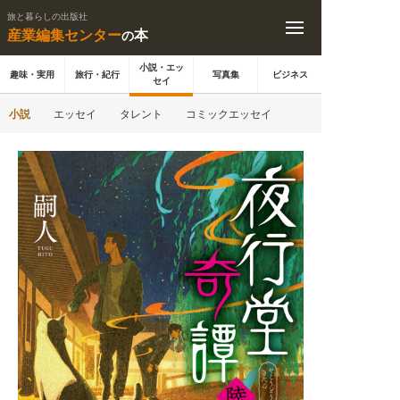
旅と暮らしの出版社
産業編集センター
本
の
小説・エッ
趣味・実用
旅行・紀行
写真集
ビジネス
セイ
小説
エッセイ
タレント
コミックエッセイ