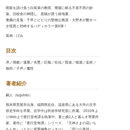
呪殺を請け負う白装束の教団、廃墟に眠る不老不死の妙
薬、旧校舎の神隠し、黒猫が誘う路地裏…
隻腕の見鬼・千早とビビりの堅物公務員・大野木が斃すべ
き怪異と対峙するバディホラー第6弾！
装画：げみ
目次
序／帰郷／蓮乗／失墜／応報／狂信／昏迷／猫酒／妄終／
御所／子声／魔性
著者紹介
嗣人（tuguhito）
熊本県荒尾市出身、福岡県在住。温泉県にある大学の文学
部史学科を卒業。在学中は民俗学研究室に所属。 2010年よ
りWeb上で夜行堂奇譚を執筆中。妻と娘2人と暮らす専業作
家。著作に『夜行堂奇譚』シリーズ、『天神さまの花いち
もんめ』（ともに産業編集センター）、『四ツ山鬼談』