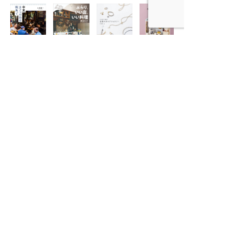
かぎ針で編む
パンチニードル
金銀の糸のアク
でつくる小さな
中東 カフェの
縄文力
ぶらり、いい
セサリー
ぬいぐるみ
ある街角で
店、いい料理
〈わたしの旅ブ
ックス72〉
旅と暮らしの出版社
産業編集センター
本
の
書籍紹介
ニュース
›
趣味・実用
›
ニュースTOP
›
旅行・紀行
›
メディア
›
小説・エッセイ
›
イベント・フェア