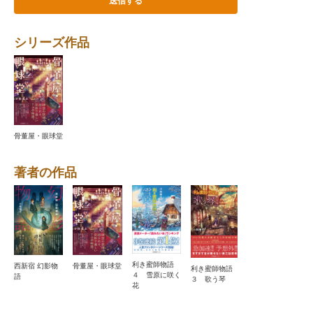
シリーズ作品
骨董屋・眼球堂
著者の作品
利き蜜師物語
西新宿 幻影物
骨董屋・眼球堂
利き蜜師物語
利き蜜師物語
４ 雪原に咲く
語
２ 図書室の魔
３ 歌う琴
花
女