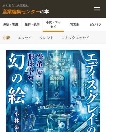
旅と暮らしの出版社
産業編集センター
本
の
小説・エッ
趣味・実用
旅行・紀行
写真集
ビジネス
セイ
小説
エッセイ
タレント
コミックエッセイ