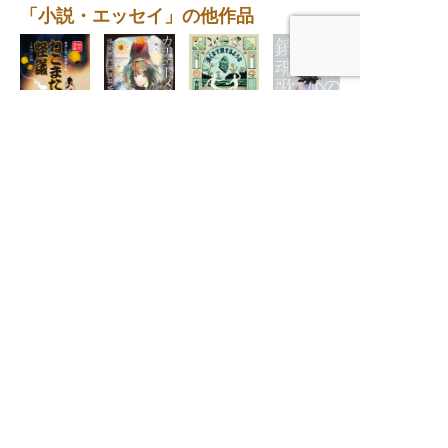
「小説・エッセイ」の他作品
ねこまた怪議
カナエトメイ
祝福の鎮魂歌
遠くまで旅する
ぶらり、いい
怪奇専門探偵事
（レクイエム）
ような顔だけを
店、いい料理
務所3
する
〈わたしの旅ブ
ックス72〉
旅と暮らしの出版社
産業編集センター
本
の
書籍紹介
ニュース
›
趣味・実用
›
ニュースTOP
›
旅行・紀行
›
メディア