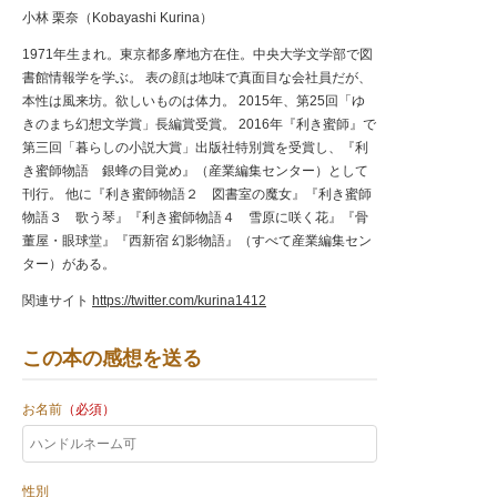
小林 栗奈（Kobayashi Kurina）
1971年生まれ。東京都多摩地方在住。中央大学文学部で図
書館情報学を学ぶ。 表の顔は地味で真面目な会社員だが、
本性は風来坊。欲しいものは体力。 2015年、第25回「ゆ
きのまち幻想文学賞」長編賞受賞。 2016年『利き蜜師』で
第三回「暮らしの小説大賞」出版社特別賞を受賞し、『利
き蜜師物語 銀蜂の目覚め』（産業編集センター）として
刊行。 他に『利き蜜師物語２ 図書室の魔女』『利き蜜師
物語３ 歌う琴』『利き蜜師物語４ 雪原に咲く花』『骨
董屋・眼球堂』『西新宿 幻影物語』（すべて産業編集セン
ター）がある。
関連サイト
https://twitter.com/kurina1412
この本の感想を送る
お名前
（必須）
性別