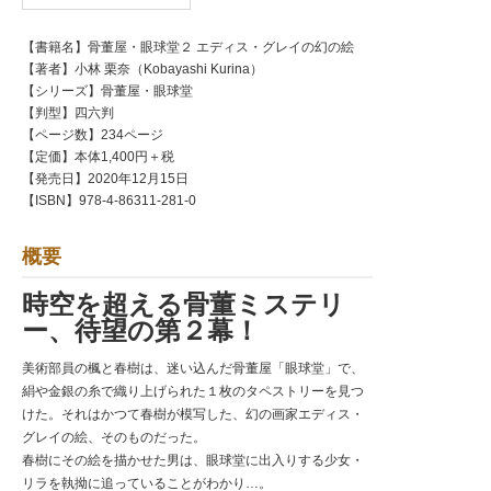
【書籍名】骨董屋・眼球堂２ エディス・グレイの幻の絵
【著者】小林 栗奈（Kobayashi Kurina）
【シリーズ】骨董屋・眼球堂
【判型】四六判
【ページ数】234ページ
【定価】本体1,400円＋税
【発売日】2020年12月15日
【ISBN】978-4-86311-281-0
概要
時空を超える骨董ミステリ
ー、待望の第２幕！
美術部員の楓と春樹は、迷い込んだ骨董屋「眼球堂」で、
絹や金銀の糸で織り上げられた１枚のタペストリーを見つ
けた。それはかつて春樹が模写した、幻の画家エディス・
グレイの絵、そのものだった。
春樹にその絵を描かせた男は、眼球堂に出入りする少女・
リラを執拗に追っていることがわかり…。