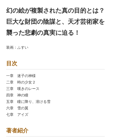
幻の絵が複製された真の目的とは？
巨大な財団の陰謀と、天才芸術家を
襲った悲劇の真実に迫る！
装画：ふすい
目次
一章 迷子の神様
二章 時の少女２
三章 嘆きのレース
四章 神の瞳
五章 瞳に降り、溶ける雪
六章 雪の翼
七章 アイズ
著者紹介