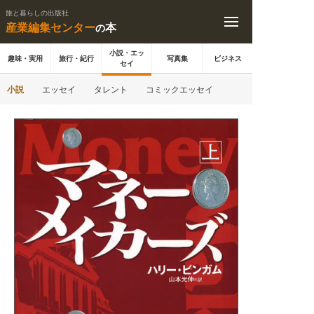
旅と暮らしの出版社
産業編集センター
本
の
小説・エッ
趣味・実用
旅行・紀行
写真集
ビジネス
セイ
小説
エッセイ
タレント
コミックエッセイ