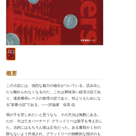
概要
この小説には、強烈な魅力の磁石がついている。読み出し
たら離れられなくなるのだ。これは興味深い経済小説であ
り、遺産獲得レースの推理小説であり、何よりもためにな
る"栄養小説"である。――評論家 佐高 信
我が子を苦しめたいと思うなら、その方法は無数にある。
だが、今は亡きバーナード･グラッドリーは新手を考え出し
た。法的にはもちろん彼は正当だった。ある書類が１分の
隙もないよう作成され、グラッドリーの独断的な指示のも