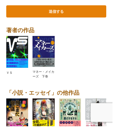
著者の作品
マネー・メイカ
ＶＳ
ーズ 下巻
「小説・エッセイ」の他作品
ねこまた怪議
カナエトメイ
祝福の鎮魂歌
遠くまで旅する
ぶらり、いい
怪奇専門探偵事
（レクイエム）