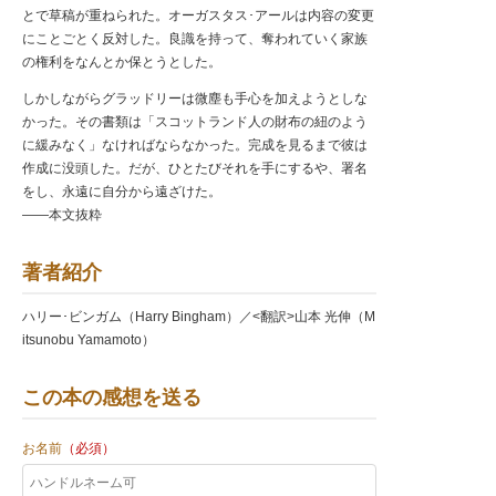
とで草稿が重ねられた。オーガスタス･アールは内容の変更
にことごとく反対した。良識を持って、奪われていく家族
の権利をなんとか保とうとした。
しかしながらグラッドリーは微塵も手心を加えようとしな
かった。その書類は「スコットランド人の財布の紐のよう
に緩みなく」なければならなかった。完成を見るまで彼は
作成に没頭した。だが、ひとたびそれを手にするや、署名
をし、永遠に自分から遠ざけた。
――本文抜粋
著者紹介
ハリー･ビンガム（Harry Bingham）／<翻訳>山本 光伸（M
itsunobu Yamamoto）
この本の感想を送る
お名前
（必須）