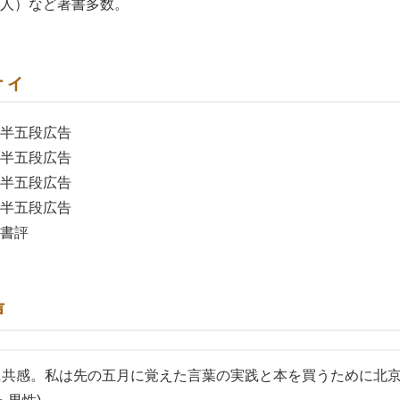
人）など著書多数。
ティ
聞』半五段広告
聞』半五段広告
聞』半五段広告
聞』半五段広告
』書評
中日スポーツ』情報クリップ欄
声
に共感。私は先の五月に覚えた言葉の実践と本を買うために北