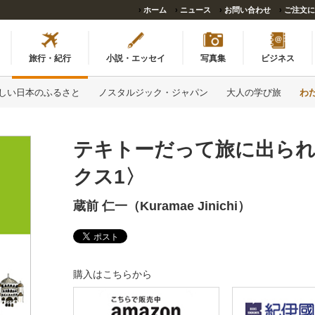
›
ホーム
›
ニュース
›
お問い合わせ
›
ご注文に
旅行・紀行
小説・エッセイ
写真集
ビジネス
しい日本のふるさと
ノスタルジック・ジャパン
大人の学び旅
わ
テキトーだって旅に出られ
クス1〉
蔵前 仁一（Kuramae Jinichi）
購入はこちらから