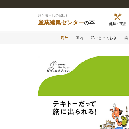
旅と暮らしの出版社
産業編集センター
本
の
趣味・実用
海外
国内
私のとっておき
美