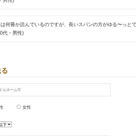
・男性)
本は何冊か読んでいるのですが、長いスパンの方がゆる〜っと
0代・男性)
送る
性
女性