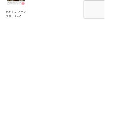
わたしのフラン
ス菓子AtoZ
「趣味・実用」の他作品
かぎ針で編む
パンチニードル
金銀の糸のアク
でつくる小さな
中東 カフェの
縄文力
ぶらり、いい
セサリー
ぬいぐるみ
ある街角で
店、いい料理
〈わたしの旅ブ
ックス72〉
旅と暮らしの出版社
産業編集センター
本
の