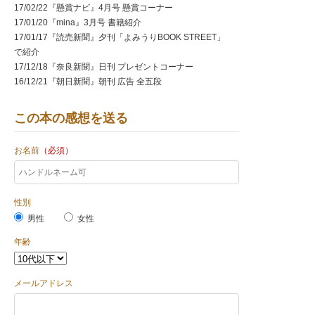
17/02/22『懸賞ナビ』4月号 懸賞コーナー
17/01/20『mina』3月号 書籍紹介
17/01/17『読売新聞』夕刊「よみうりBOOK STREET」
で紹介
17/12/18『奈良新聞』日刊 プレゼントコーナー
16/12/21『朝日新聞』朝刊 広告 全五段
16/12/19『読売新聞』朝刊 広告 全五段
この本の感想を送る
お名前
（必須）
性別
男性
女性
年齢
メールアドレス