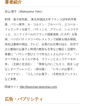
著者紹介
若山 曜子（Wakayama Yoko）
料理・菓子研究家。 東京外国語大学フランス語学科卒業
後、パリへ留学。ル・コルドン・ブルーパリ、エコール・
フェランディを経て、パティシエ、グラシエ、ショコラテ
ィエ、コンフィズールのフランス国家資格（C.A.P）を取
得。パリのパティスリーやレストランで経験を積み帰国。
現在は書籍や雑誌、テレビ、企業のお仕事のほか、自宅で
少人数制のお菓子と料理の教室を主宰など幅広く活躍中。
著書に『パウンド型ひとつで作るたくさんのケーク』『バ
ターで作る／オイルで作る マフィンとカップケーキの
本』（主婦と生活社）、『簡単なのにごちそう。焼きっぱ
なしオーブンレシピ』（宙出版）、『レモンのお菓子』
（マイナビ）、『りんごのお菓子』（天然生活ブックス）
など多数。
関連サイト
http://tavechao.tavechao.com
広告・パブリシティ