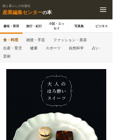
旅と暮らしの出版社
産業編集センター
本
の
小説・エッ
趣味・実用
旅行・紀行
写真集
ビジネス
セイ
食・料理
雑貨・手芸
ファッション・美容
出産・育児
健康
スポーツ
自然科学
占い
芸術