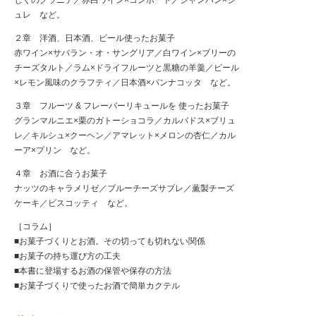
じくのグラニテ／赤白ワイン×コンポート／シャンパン×ジ
ュレ など。
２章 洋酒、日本酒、ビール使ったお菓子
赤ワイン×サバラン・オ・サングリア／白ワイン×ブリーの
チーズタルト／ラム×ドライフルーツと黒糖の羊羹／ビール
×レモン風味のクラフティ／日本酒×パンナコッタ など。
３章 フルーツ & フレーバーリキュールを 使ったお菓子
グランマルニエ×栗のガトーショコラ／カルバドス×ブリュ
レ／キルシュ×クーヘン／アマレット×メロンの杏仁／カル
ーア×プリン など。
４章 お酒に合うお菓子
ナッツのキャラメリゼ／ブルーチーズサブレ／薫製チーズ
ケーキ／ビスコッティ など。
［コラム］
■お菓子づくりとお酒。その切っても切れない関係
■お菓子の持ち運び方の工夫
■本書に登場するお酒の保管や保存の方法
■お菓子づくりで使ったお酒で簡単カクテル