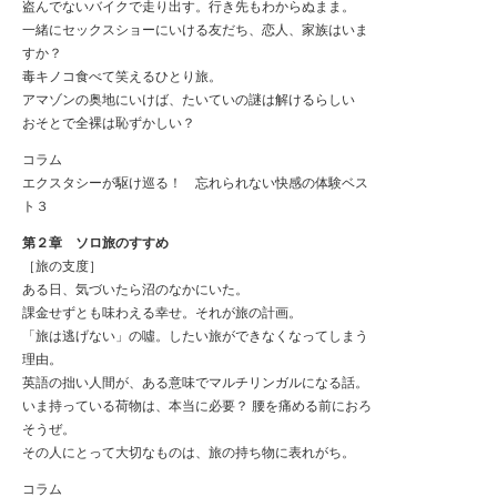
盗んでないバイクで走り出す。行き先もわからぬまま。
一緒にセックスショーにいける友だち、恋人、家族はいま
すか？
毒キノコ食べて笑えるひとり旅。
アマゾンの奥地にいけば、たいていの謎は解けるらしい
おそとで全裸は恥ずかしい？
コラム
エクスタシーが駆け巡る！ 忘れられない快感の体験ベス
ト３
第２章 ソロ旅のすすめ
［旅の支度］
ある日、気づいたら沼のなかにいた。
課金せずとも味わえる幸せ。それが旅の計画。
「旅は逃げない」の噓。したい旅ができなくなってしまう
理由。
英語の拙い人間が、ある意味でマルチリンガルになる話。
いま持っている荷物は、本当に必要？ 腰を痛める前におろ
そうぜ。
その人にとって大切なものは、旅の持ち物に表れがち。
コラム