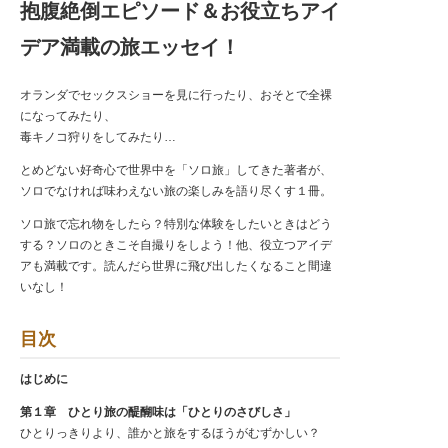
抱腹絶倒エピソード＆お役立ちアイ
デア満載の旅エッセイ！
オランダでセックスショーを見に行ったり、おそとで全裸
になってみたり、
毒キノコ狩りをしてみたり…
とめどない好奇心で世界中を「ソロ旅」してきた著者が、
ソロでなければ味わえない旅の楽しみを語り尽くす１冊。
ソロ旅で忘れ物をしたら？特別な体験をしたいときはどう
する？ソロのときこそ自撮りをしよう！他、役立つアイデ
アも満載です。読んだら世界に飛び出したくなること間違
いなし！
目次
はじめに
第１章 ひとり旅の醍醐味は「ひとりのさびしさ」
ひとりっきりより、誰かと旅をするほうがむずかしい？