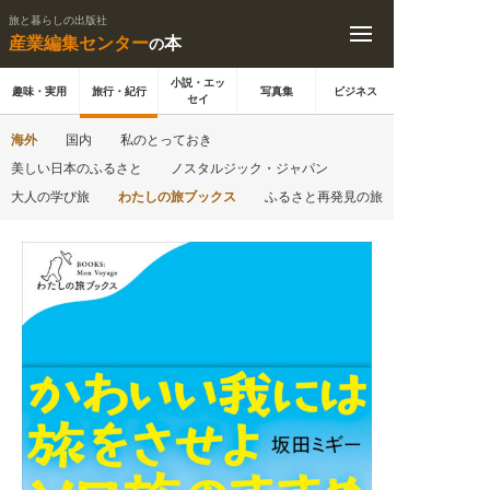
旅と暮らしの出版社
産業編集センター
本
の
小説・エッ
趣味・実用
旅行・紀行
写真集
ビジネス
セイ
海外
国内
私のとっておき
美しい日本のふるさと
ノスタルジック・ジャパン
大人の学び旅
わたしの旅ブックス
ふるさと再発見の旅