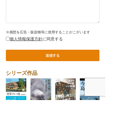
※感想を広告・販促物等に使用することがございます
個人情報保護方針
に同意する
シリーズ作品
世界クルマ旅
鉄路は続くよど
ぶらり、いい
今昔 島影めぐ
麻婆放浪記〈わ
〈わたしの旅ブ
こまでも ──
店、いい料理
り〈わたしの旅
たしの旅ブック
ックス75〉
国鉄・JR全線
〈わたしの旅ブ
ブックス73〉
ス71〉
完乗の旅〈わた
ックス72〉