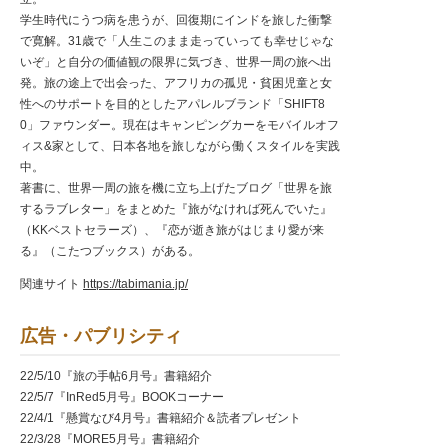
学生時代にうつ病を患うが、回復期にインドを旅した衝撃
で寛解。31歳で「人生このまま走っていっても幸せじゃな
いぞ」と自分の価値観の限界に気づき、世界一周の旅へ出
発。旅の途上で出会った、アフリカの孤児・貧困児童と女
性へのサポートを目的としたアパレルブランド「SHIFT8
0」ファウンダー。現在はキャンピングカーをモバイルオフ
ィス&家として、日本各地を旅しながら働くスタイルを実践
中。
著書に、世界一周の旅を機に立ち上げたブログ「世界を旅
するラブレター」をまとめた『旅がなければ死んでいた』
（KKベストセラーズ）、『恋が逝き旅がはじまり愛が来
る』（こたつブックス）がある。
関連サイト
https://tabimania.jp/
広告・パブリシティ
22/5/10『旅の手帖6月号』書籍紹介
22/5/7『InRed5月号』BOOKコーナー
22/4/1『懸賞なび4月号』書籍紹介＆読者プレゼント
22/3/28『MORE5月号』書籍紹介