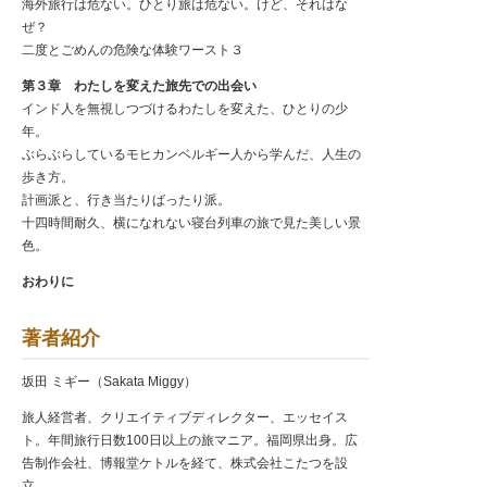
海外旅行は危ない。ひとり旅は危ない。けど、それはな
ぜ？
二度とごめんの危険な体験ワースト３
第３章 わたしを変えた旅先での出会い
インド人を無視しつづけるわたしを変えた、ひとりの少
年。
ぶらぶらしているモヒカンベルギー人から学んだ、人生の
歩き方。
計画派と、行き当たりばったり派。
十四時間耐久、横になれない寝台列車の旅で見た美しい景
色。
おわりに
著者紹介
坂田 ミギー（Sakata Miggy）
旅人経営者、クリエイティブディレクター、エッセイス
ト。年間旅行日数100日以上の旅マニア。福岡県出身。広
告制作会社、博報堂ケトルを経て、株式会社こたつを設
立。