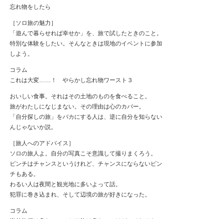
忘れ物をしたら
［ソロ旅の魅力］
「遊んで暮らせれば幸せか」を、旅で試したときのこと。
特別な体験をしたい。そんなときは現地のイベントに参加
しよう。
コラム
これは大変……！ やらかし忘れ物ワースト３
おいしい食事。それはその土地のものを食べること。
旅がわたしになじまない。その理由は心のカバー。
「自分探しの旅」をバカにする人は、逆に自分を知らない
んじゃないか説。
［旅人へのアドバイス］
ソロの旅人よ。自分の写真こそ意識して撮りまくろう。
ピンチはチャンスというけれど、チャンスにならないピン
チもある。
わるい人は夜間と観光地に多いよって話。
犯罪に巻き込まれ、そして辺境の旅が好きになった。
コラム